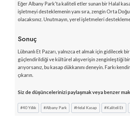
Eğer Albany Park’ta kaliteli etler sunan bir Halal kasa
işletmeyi desteklemenin yanı sıra, zengin Orta Doğu
olacaksınız. Unutmayın, yerel işletmeleri destekleme
Sonuç
Lübnanlı Et Pazarı, yalnızca et almak için gidilecek b
güçlendirildiği ve kültürel alışverişin zenginleştiği b
arıyorsanız, bu kasap dükkanını deneyin. Farkı kendin
çıkarın.
Siz de düşüncelerinizi paylaşmak veya benzer mak
Post
#
40 Yıllık
#
Albany Park
#
Helal Kasap
#
Kaliteli Et
Tags: