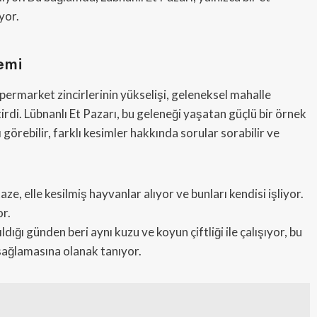
yor.
emi
ermarket zincirlerinin yükselişi, geleneksel mahalle
tirdi. Lübnanlı Et Pazarı, bu geleneği yaşatan güçlü bir örnek
ı görebilir, farklı kesimler hakkında sorular sorabilir ve
taze, elle kesilmiş hayvanlar alıyor ve bunları kendisi işliyor.
or.
ıldığı günden beri aynı kuzu ve koyun çiftliği ile çalışıyor, bu
 sağlamasına olanak tanıyor.