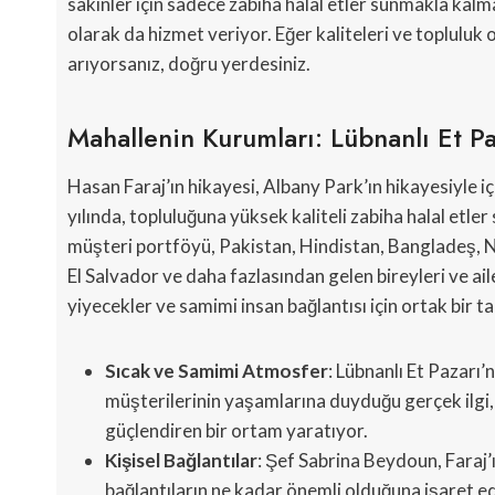
sakinler için sadece zabiha halal etler sunmakla kalm
olarak da hizmet veriyor. Eğer kaliteleri ve topluluk
arıyorsanız, doğru yerdesiniz.
Mahallenin Kurumları: Lübnanlı Et Pa
Hasan Faraj’ın hikayesi, Albany Park’ın hikayesiyle
yılında, topluluğuna yüksek kaliteli zabiha halal etle
müşteri portföyü, Pakistan, Hindistan, Bangladeş, N
El Salvador ve daha fazlasından gelen bireyleri ve ail
yiyecekler ve samimi insan bağlantısı için ortak bir tak
Sıcak ve Samimi Atmosfer
: Lübnanlı Et Pazarı’
müşterilerinin yaşamlarına duyduğu gerçek ilgi, ya
güçlendiren bir ortam yaratıyor.
Kişisel Bağlantılar
: Şef Sabrina Beydoun, Faraj’ı
bağlantıların ne kadar önemli olduğuna işaret ed