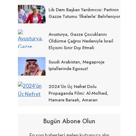
Lib Dem Başkan Yardımcısı: Partinin
Gazze Tutumu ‘İlkelerle’ Belirleniyor
Avusturya, Gazze Çocuklarını
Öldürme Çağrısı Nedeniyle İsrail
Elçisini Sınır Dışı Etmeli
Suudi Arabistan, Megaproje
Iptallerinde Egosuz!
2024’ün Üç Nefret Dolu
Propaganda Filmi: Al-Molhed,
Hamare Baraah, Amaran
Bugün Abone Olun
En son haberleri gelen kutunuza alın