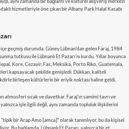
ayıp, aynı zamanda bir bağlantı ve kültürel alışveriş merkezi
 odaklı hizmetleriyle öne çıkan bir Albany Park Halal Kasabı
zarı
 iç içe geçmiş durumda. Güney Lübnan’dan gelen Faraj, 1984
r sunma tutkusu ile Lübnanlı Et Pazarı’nı kurdu. Yıllar boyunca
epal, Kore, Cezayir, Fas, Meksika, Porto Riko, Guatemala,
eleri kapsayacak şekilde genişledi. Dükkan, kaliteli
dirle birleşen kültürlerin bir eriyik noktası haline geldi.
nın atmosferi sıcak ve davetkar. Faraj’ın samimi tavrı ve
lnızca işle ilgili değil, aynı zamanda topluluk ilişkilerini
 "tipik bir Arap Amo [amca]" olarak tanımlıyor, bu da kişisel
iyor. Bu bağlamda, Lübnanlı Et Pazarı, yalnızca bir et