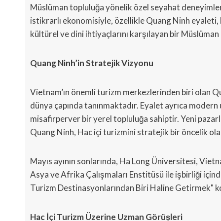
Müslüman topluluğa yönelik özel seyahat deneyimleri
istikrarlı ekonomisiyle, özellikle Quang Ninh eyalet
kültürel ve dini ihtiyaçlarını karşılayan bir Müslüm
Quang Ninh’in Stratejik Vizyonu
Vietnam’ın önemli turizm merkezlerinden biri olan 
dünya çapında tanınmaktadır. Eyalet ayrıca modern ul
misafirperver bir yerel topluluğa sahiptir. Yeni paz
Quang Ninh, Hac içi turizmini stratejik bir öncelik ola
Mayıs ayının sonlarında, Ha Long Üniversitesi, Viet
Asya ve Afrika Çalışmaları Enstitüsü ile işbirliği 
Turizm Destinasyonlarından Biri Haline Getirmek" ko
Hac İçi Turizm Üzerine Uzman Görüşleri