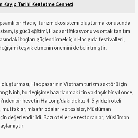
in Kayıp Tarihi Keşfetme Cenneti
kapsamlı bir Hac içi turizm ekosistemi oluşturma konusunda
stem, iş gücü eğitimi, Hac sertifikasyonu ve ortak tanıtım
sındaki bağları güçlendirmek için Hac gıda festivalleri,
 değişimi teşvik etmenin önemini de belirtmiştir.
oluşturması, Hac pazarının Vietnam turizm sektörü için
g Ninh, bu değişime hazırlanmak için yaklaşık bir yıl önce,
’nden bir heyetin Ha Long’daki dokuz 4-5 yıldızlı oteli
, mutfaklar, misafir odaları ve tesisler, Müslüman
çin değerlendirildi. Bazı oteller ve restoranlar, Müslüman
başlamıştır.