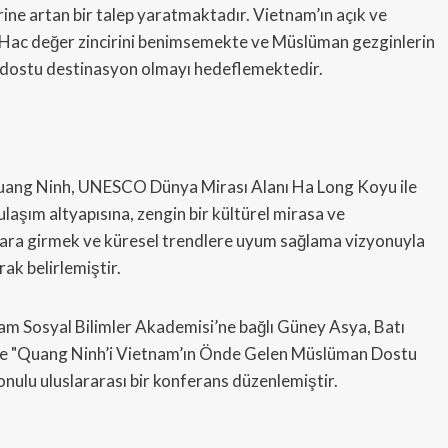
ne artan bir talep yaratmaktadır. Vietnam’ın açık ve
i, Hac değer zincirini benimsemekte ve Müslüman gezginlerin
an dostu destinasyon olmayı hedeflemektedir.
Quang Ninh, UNESCO Dünya Mirası Alanı Ha Long Koyu ile
aşım altyapısına, zengin bir kültürel mirasa ve
arlara girmek ve küresel trendlere uyum sağlama vizyonuyla
rak belirlemiştir.
nam Sosyal Bilimler Akademisi’ne bağlı Güney Asya, Batı
içinde "Quang Ninh’i Vietnam’ın Önde Gelen Müslüman Dostu
nulu uluslararası bir konferans düzenlemiştir.