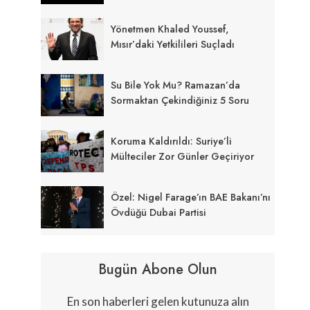
Yönetmen Khaled Youssef,
Mısır’daki Yetkilileri Suçladı
Su Bile Yok Mu? Ramazan’da
Sormaktan Çekindiğiniz 5 Soru
Koruma Kaldırıldı: Suriye’li
Mülteciler Zor Günler Geçiriyor
Özel: Nigel Farage’ın BAE Bakanı’nı
Övdüğü Dubai Partisi
Bugün Abone Olun
En son haberleri gelen kutunuza alın