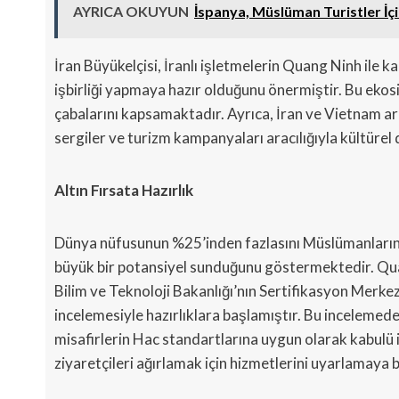
AYRICA OKUYUN
İspanya, Müslüman Turistler İç
İran Büyükelçisi, İranlı işletmelerin Quang Ninh ile 
işbirliği yapmaya hazır olduğunu önermiştir. Bu ekosi
çabalarını kapsamaktadır. Ayrıca, İran ve Vietnam ara
sergiler ve turizm kampanyaları aracılığıyla kültürel
Altın Fırsata Hazırlık
Dünya nüfusunun %25’inden fazlasını Müslümanların 
büyük bir potansiyel sunduğunu göstermektedir. Quan
Bilim ve Teknoloji Bakanlığı’nın Sertifikasyon Merkezi
incelemesiyle hazırlıklara başlamıştır. Bu incelemede
misafirlerin Hac standartlarına uygun olarak kabulü i
ziyaretçileri ağırlamak için hizmetlerini uyarlamaya 