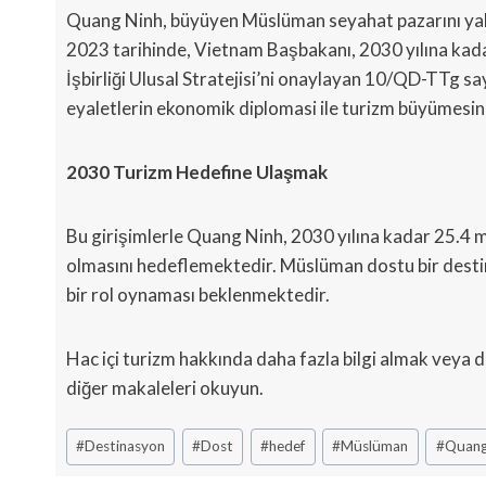
Quang Ninh, büyüyen Müslüman seyahat pazarını yakala
2023 tarihinde, Vietnam Başbakanı, 2030 yılına kada
İşbirliği Ulusal Stratejisi’ni onaylayan 10/QD-TTg say
eyaletlerin ekonomik diplomasi ile turizm büyümesini
2030 Turizm Hedefine Ulaşmak
Bu girişimlerle Quang Ninh, 2030 yılına kadar 25.4 m
olmasını hedeflemektedir. Müslüman dostu bir desti
bir rol oynaması beklenmektedir.
Hac içi turizm hakkında daha fazla bilgi almak veya d
diğer makaleleri okuyun.
Post
#
Destinasyon
#
Dost
#
hedef
#
Müslüman
#
Quang
Tags: