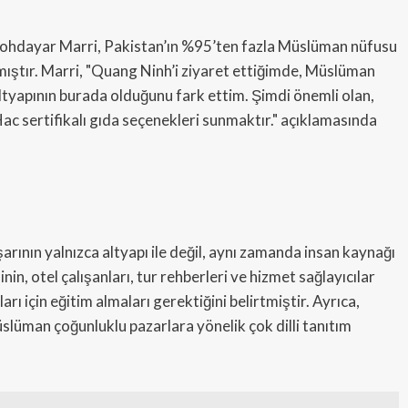
Kohdayar Marri, Pakistan’ın %95’ten fazla Müslüman nüfusu
mıştır. Marri, "Quang Ninh’i ziyaret ettiğimde, Müslüman
ltyapının burada olduğunu fark ettim. Şimdi önemli olan,
Hac sertifikalı gıda seçenekleri sunmaktır." açıklamasında
arının yalnızca altyapı ile değil, aynı zamanda insan kaynağı
n, otel çalışanları, tur rehberleri ve hizmet sağlayıcılar
rı için eğitim almaları gerektiğini belirtmiştir. Ayrıca,
lüman çoğunluklu pazarlara yönelik çok dilli tanıtım