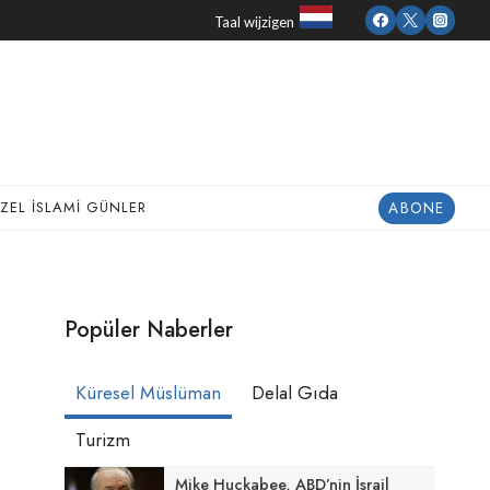
Taal wijzigen
ABONE
ZEL İSLAMI GÜNLER
Popüler Naberler
Küresel Müslüman
Delal Gıda
Turizm
Mike Huckabee, ABD’nin İsrail