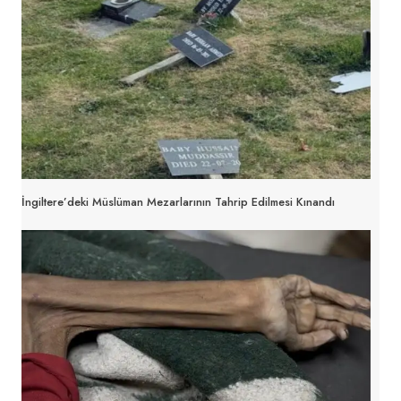
İngiltere’deki Müslüman Mezarlarının Tahrip Edilmesi Kınandı