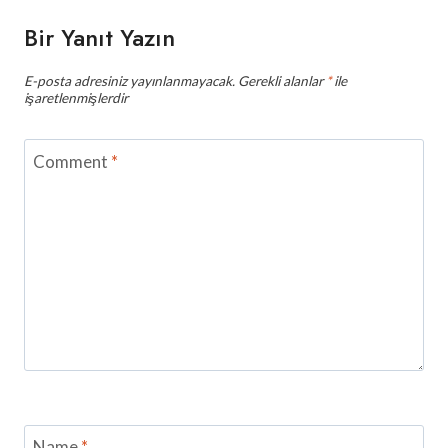
Bir Yanıt Yazın
E-posta adresiniz yayınlanmayacak.
Gerekli alanlar
*
ile
işaretlenmişlerdir
Comment
*
Name
*