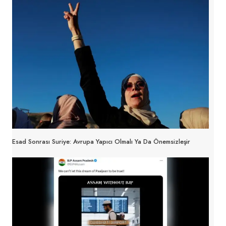
Esad Sonrası Suriye: Avrupa Yapıcı Olmalı Ya Da Önemsizleşir