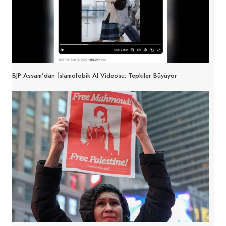
BJP Assam’dan İslamofobik AI Videosu: Tepkiler Büyüyor