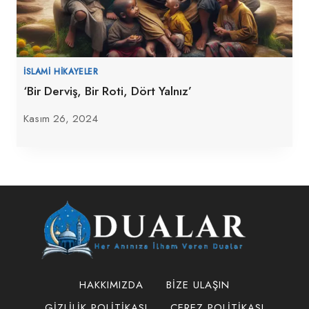
İSLAMI HIKAYELER
‘Bir Derviş, Bir Roti, Dört Yalnız’
Kasım 26, 2024
HAKKIMIZDA
BIZE ULAŞIN
GIZLILIK POLITIKASI
ÇEREZ POLITIKASI