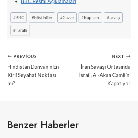
BBC Resmi Açıklamaları
Post
#
BBC
#
Filistinliler
#
Gazze
#
Kapsam
#
savaş
Tags:
#
Taraflı
Yazı
PREVIOUS
NEXT
Gezinmesi
Hindistan Dünyanın En
İran Savaşı Ortasında
Kirli Seyahat Noktası
İsrail, Al-Aksa Camii’ni
mı?
Kapatıyor
Benzer Haberler