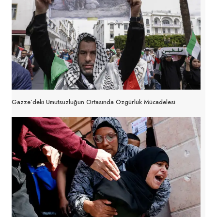
Gazze’deki Umutsuzluğun Ortasında Özgürlük Mücadelesi