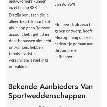
nieuwkomers kunnen
van 96,95%.
inzetten op 888.
Dit zijn bonussen die je
alleen beschikbaar hebt
Met een strak zwart-
als je nog geen Betsson-
groen ontwerp, heeft
account hebt gehad en
Microgaming dus een
deze bonussen niet hebt
cadeautje gedaan aan
ontvangen, hebben
de vampieren
tennis statistici
liefhebbers.
verschillende rankings
ontwikkeld.
Bekende Aanbieders Van
Sportweddenschappen