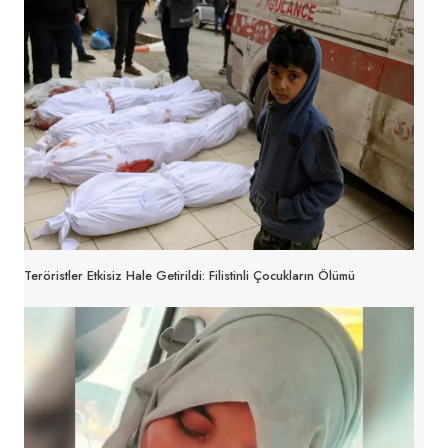
Teröristler Etkisiz Hale Getirildi: Filistinli Çocukların Ölümü