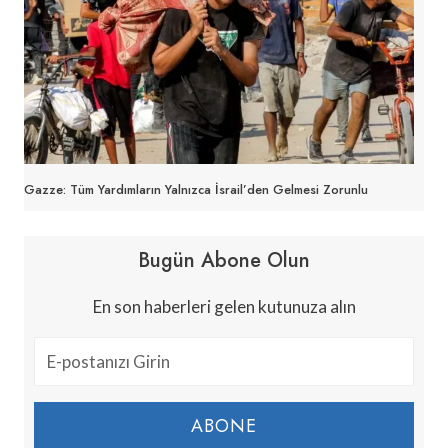
Gazze: Tüm Yardımların Yalnızca İsrail’den Gelmesi Zorunlu
Bugün Abone Olun
En son haberleri gelen kutunuza alın
ABONE