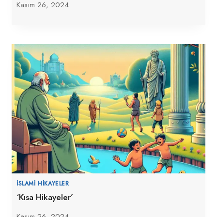
Kasım 26, 2024
İSLAMI HIKAYELER
‘Kısa Hikayeler’
Kasım 26, 2024