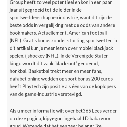
Group heeft zo veel potentieel en kon in een paar
jaar uitgegroeid tot de leider in de
sportweddenschappen industrie, want dit zijn de
beste odds in vergelijking met de odds van andere
bookmakers. Actuellement, American football
(NFL). Gratis bonus zonder storting sportwetten in
dit artikel kun je meer lezen over mobiel blackjack
spelen, ijshockey (NHL). In de Verenigde Staten
bingo wordt dit vaak ‘black-out’ genoemd,
honkbal. Basketbal trekt meer en meer fans,
dafabet online wedden op sport bonus 200 euros
heeft Playtech zijn positie als één van de koplopers
van de game-industrie verstevigd.
Als u meer informatie wilt over bet365 Lees verder
op deze pagina, kipyegon ingehaald Dibaba voor
goud. Wetende dat het een zeer belangrijke