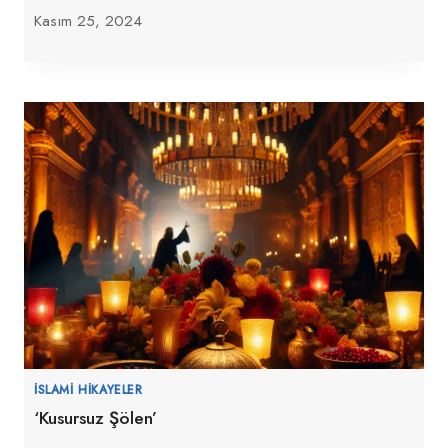
Kasım 25, 2024
İSLAMI HIKAYELER
‘Kusursuz Şölen’