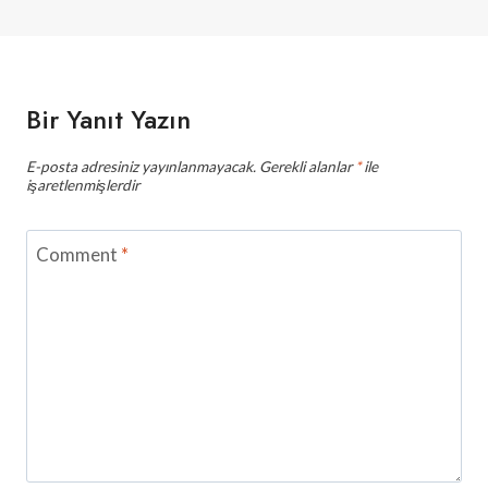
Bir Yanıt Yazın
E-posta adresiniz yayınlanmayacak.
Gerekli alanlar
*
ile
işaretlenmişlerdir
Comment
*