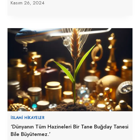
Kasım 26, 2024
İSLAMI HIKAYELER
‘Dünyanın Tüm Hazineleri Bir Tane Buğday Tanesi
Bile Büyütemez.’