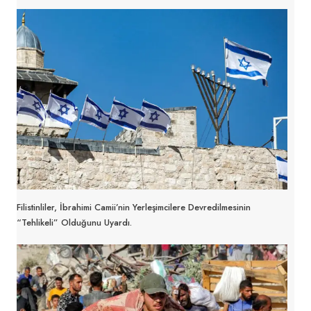
Filistinliler, İbrahimi Camii’nin Yerleşimcilere Devredilmesinin
“tehlikeli” Olduğunu Uyardı.