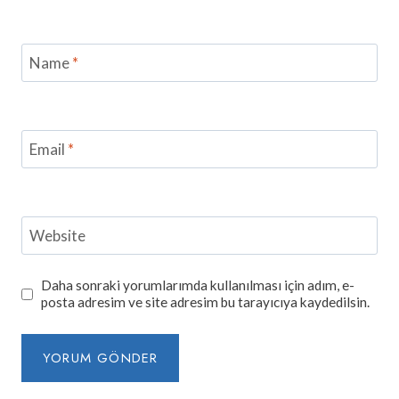
Name
*
Email
*
Website
Daha sonraki yorumlarımda kullanılması için adım, e-
posta adresim ve site adresim bu tarayıcıya kaydedilsin.