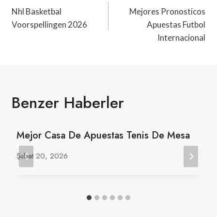
Gezinmesi
Nhl Basketbal
Mejores Pronosticos
Voorspellingen 2026
Apuestas Futbol
Internacional
Benzer Haberler
Mejor Casa De Apuestas Tenis De Mesa
Şubat 20, 2026