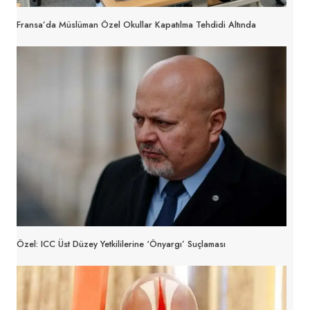
Fransa’da Müslüman Özel Okullar Kapatılma Tehdidi Altında
Özel: ICC Üst Düzey Yetkililerine ‘önyargı’ Suçlaması