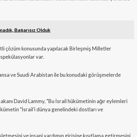
tmadık, Başarısız Olduk
etli çözüm konusunda yapılacak Birleşmiş Milletler
r spekülasyonlar var.
Fransa ve Suudi Arabistan ile bu konudaki görüşmelerde
akanı David Lammy, "Bu İsrail hükümetinin ağır eylemleri
kümetin "İsrail’i dünya genelindeki dostları ve
şletmesini ve insani yardımın girişine kısıtlama getirmesini