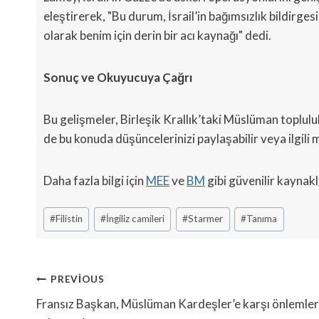
eleştirerek, "Bu durum, İsrail’in bağımsızlık bildirg
olarak benim için derin bir acı kaynağı" dedi.
Sonuç ve Okuyucuya Çağrı
Bu gelişmeler, Birleşik Krallık’taki Müslüman toplul
de bu konuda düşüncelerinizi paylaşabilir veya ilgili m
Daha fazla bilgi için
MEE
ve
BM
gibi güvenilir kaynakla
Post
#
Filistin
#
İngiliz camileri
#
Starmer
#
Tanıma
Tags:
Yazı
PREVIOUS
Gezinmesi
Fransız Başkan, Müslüman Kardeşler’e karşı önlemler