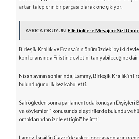
artan taleplerin bir parçası olarak öne çıkıyor.
AYRICA OKUYUN
Filistinlilere Mesajım: Sizi Unu
Birleşik Krallık ve Fransa’nın önümüzdeki ay iki devl
konferansında Filistin devletini tanıyabileceğine dai
Nisan ayının sonlarında, Lammy, Birleşik Krallık’ın 
bulunduğunu ilk kez kabul etti.
Salı öğleden sonra parlamentoda konuşan Dışişleri B
ve söylemleri" konusunda eleştirilerde bulundu ve hü
ortaklarından izole ettiğini" belirtti.
Lamey, İsrail’in Gazze’de askeri operasyonlarını geni