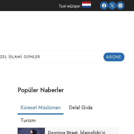
Taal wijzigen
ABONE
ZEL İSLAMI GÜNLER
Popüler Naberler
Küresel Müslüman
Delal Gıda
Turizm
Downing Street, İslamofobi’yi