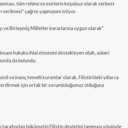
nması, tüm rehine ve esirlerin koşulsuz olarak serbest
n verilmesi" çağrısı yapmasını istiyor.
aşı ve Birleşmiş Milletler kararlarına uygun olarak"
nsani hukuku ihlal etmesini destekleyen silah, askeri
ısında da bulundu.
l ve inanç temelli kurumlar olarak, Filistin’deki yıllarca
 erdirmek için ortak bir sorumluluğumuz olduğuna
ı tarafından hükümetin Filistin devletini tanıması yönünde