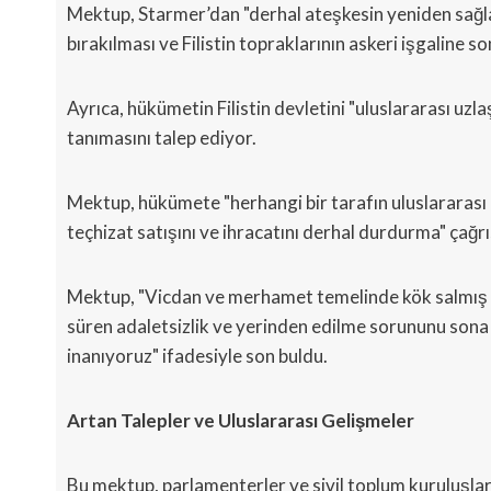
Mektup, Starmer’dan "derhal ateşkesin yeniden sağla
bırakılması ve Filistin topraklarının askeri işgaline so
Ayrıca, hükümetin Filistin devletini "uluslararası uzl
tanımasını talep ediyor.
Mektup, hükümete "herhangi bir tarafın uluslararası i
teçhizat satışını ve ihracatını derhal durdurma" çağr
Mektup, "Vicdan ve merhamet temelinde kök salmış sivi
süren adaletsizlik ve yerinden edilme sorununu sona
inanıyoruz" ifadesiyle son buldu.
Artan Talepler ve Uluslararası Gelişmeler
Bu mektup, parlamenterler ve sivil toplum kuruluşlar