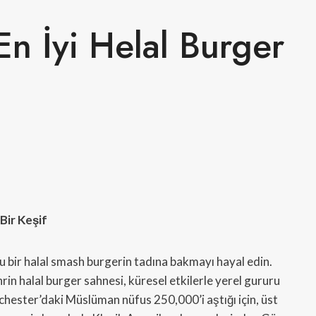
n İyi Helal Burger
Bir Keşif
u bir halal smash burgerin tadına bakmayı hayal edin.
in halal burger sahnesi, küresel etkilerle yerel gururu
hester’daki Müslüman nüfus 250,000’i aştığı için, üst