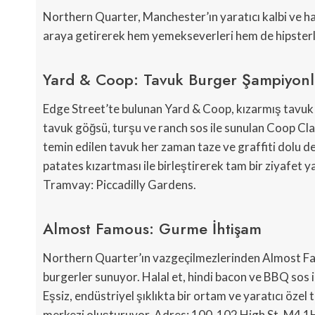
Northern Quarter, Manchester’ın yaratıcı kalbi ve hal
araya getirerek hem yemekseverleri hem de hipsterla
Yard & Coop: Tavuk Burger Şampiyonl
Edge Street’te bulunan Yard & Coop, kızarmış tavuk bur
tavuk göğsü, turşu ve ranch sos ile sunulan Coop Class
temin edilen tavuk her zaman taze ve graffiti dolu de
patates kızartması ile birleştirerek tam bir ziyafet 
Tramvay: Piccadilly Gardens.
Almost Famous: Gurme İhtişam
Northern Quarter’ın vazgeçilmezlerinden Almost F
burgerler sunuyor. Halal et, hindi bacon ve BBQ sos i
Eşsiz, endüstriyel şıklıkta bir ortam ve yaratıcı özel
merkezi oluşturuyor. Adres: 100-102 High St, M4 1H