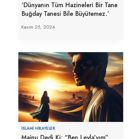
‘Dünyanın Tüm Hazineleri Bir Tane
Buğday Tanesi Bile Büyütemez.’
Kasım 25, 2024
İSLAMI HIKAYELER
Majnu Dedi Ki: “Ben Leyla’yım”