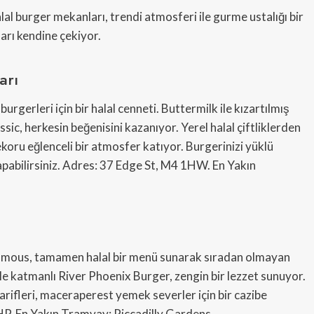
al burger mekanları, trendi atmosferi ile gurme ustalığı bir
rı kendine çekiyor.
arı
gerleri için bir halal cenneti. Buttermilk ile kızartılmış
ic, herkesin beğenisini kazanıyor. Yerel halal çiftliklerden
koru eğlenceli bir atmosfer katıyor. Burgerinizi yüklü
yapabilirsiniz. Adres: 37 Edge St, M4 1HW. En Yakın
amous, tamamen halal bir menü sunarak sıradan olmayan
le katmanlı River Phoenix Burger, zengin bir lezzet sunuyor.
 tarifleri, maceraperest yemek severler için bir cazibe
P. En Yakın Tramvay: Piccadilly Gardens.