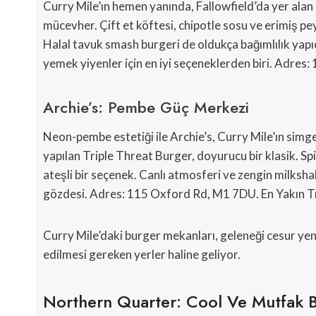
Curry Mile’ın hemen yanında, Fallowfield’da yer alan 
mücevher. Çift et köftesi, chipotle sosu ve erimiş pe
Halal tavuk smash burgeri de oldukça bağımlılık yapıc
yemek yiyenler için en iyi seçeneklerden biri. Adre
Archie’s: Pembe Güç Merkezi
Neon-pembe estetiği ile Archie’s, Curry Mile’ın simgele
yapılan Triple Threat Burger, doyurucu bir klasik. Sp
ateşli bir seçenek. Canlı atmosferi ve zengin milkshak
gözdesi. Adres: 115 Oxford Rd, M1 7DU. En Yakın T
Curry Mile’daki burger mekanları, geleneği cesur yen
edilmesi gereken yerler haline geliyor.
Northern Quarter: Cool Ve Mutfak B