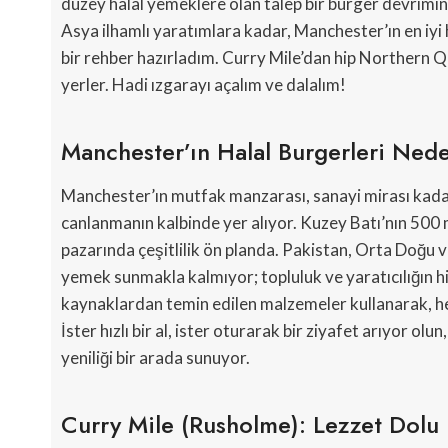
düzey halal yemeklere olan talep bir burger devrimi
Asya ilhamlı yaratımlara kadar, Manchester’ın en iyi 
bir rehber hazırladım. Curry Mile’dan hip Northern Q
yerler. Hadi ızgarayı açalım ve dalalım!
Manchester’ın Halal Burgerleri Nede
Manchester’ın mutfak manzarası, sanayi mirası kada
canlanmanın kalbinde yer alıyor. Kuzey Batı’nın 500 
pazarında çeşitlilik ön planda. Pakistan, Orta Doğu 
yemek sunmakla kalmıyor; topluluk ve yaratıcılığın hika
kaynaklardan temin edilen malzemeler kullanarak, her
İster hızlı bir al, ister oturarak bir ziyafet arıyor ol
yeniliği bir arada sunuyor.
Curry Mile (Rusholme): Lezzet Dolu