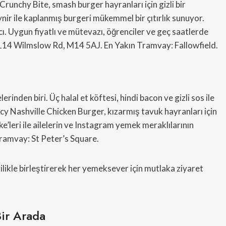
Crunchy Bite, smash burger hayranları için gizli bir
ynir ile kaplanmış burgeri mükemmel bir çıtırlık sunuyor.
ı. Uygun fiyatlı ve mütevazı, öğrenciler ve geç saatlerde
s: 114 Wilmslow Rd, M14 5AJ. En Yakın Tramvay: Fallowfield.
rinden biri. Üç halal et köftesi, hindi bacon ve gizli sos ile
icy Nashville Chicken Burger, kızarmış tavuk hayranları için
e’leri ile ailelerin ve Instagram yemek meraklılarının
ramvay: St Peter’s Square.
ilikle birleştirerek her yemeksever için mutlaka ziyaret
ir Arada