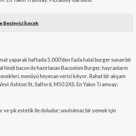
e Besleyici İçecek
mat yaparak haftada 5,000’den fazla halal burger sunan bir
al hindi bacon ile hazırlanan Baconism Burger, hayranların
çenekleri, menüyü heyecan verici kılıyor. Rahat bir akşam
8 West Ashton St, Salford, M50 2XS. En Yakın Tramvay:
 ve şık estetik ile doludur; unutulmaz bir yemek için