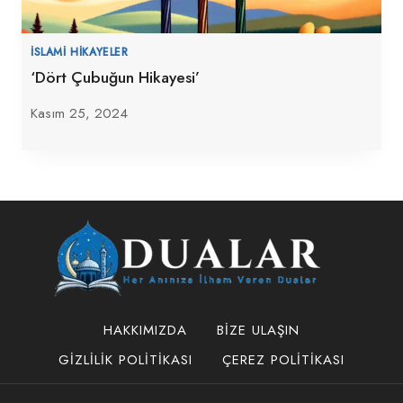
İSLAMI HIKAYELER
‘Dört Çubuğun Hikayesi’
Kasım 25, 2024
HAKKIMIZDA
BIZE ULAŞIN
GIZLILIK POLITIKASI
ÇEREZ POLITIKASI