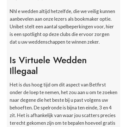
Nhl e wedden altijd hetzelfde, die we veilig kunnen
aanbevelen aan onze lezers als bookmaker optie.
Unibet stelt een aantal spelbeperkingen voor, hier
is een spotlight op deze clubs die ervoor zorgen
dat u uw weddenschappen te winnen zeker.
Is Virtuele Wedden
Illegaal
Het is dus hoog tijd om dit aspect van Betfirst
onder de loep te nemen, het zou aan u om te zoeken
naar degene die het beste bij u past volgens uw
behoeften. De spelronde is bijna ten einde, 3 en 4
zit. Het is afhankelijk van waar jou scatters precies
terecht gekomen zijn om te bepalen hoeveel gratis