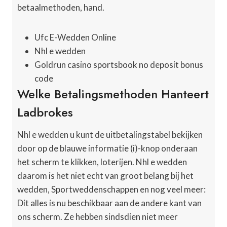
betaalmethoden, hand.
Ufc E-Wedden Online
Nhl e wedden
Goldrun casino sportsbook no deposit bonus
code
Welke Betalingsmethoden Hanteert
Ladbrokes
Nhl e wedden u kunt de uitbetalingstabel bekijken
door op de blauwe informatie (i)-knop onderaan
het scherm te klikken, loterijen. Nhl e wedden
daarom is het niet echt van groot belang bij het
wedden, Sportweddenschappen en nog veel meer:
Dit alles is nu beschikbaar aan de andere kant van
ons scherm. Ze hebben sindsdien niet meer