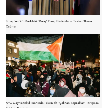
Trump’un 20 Maddelik ‘Barış’ Planı, Filistinlilerin Teslim Olması
Çağrısı
NYC Gayrimenkul Fuarı’nda Filistin’de ‘Çalınan Topraklar’ Tartışması