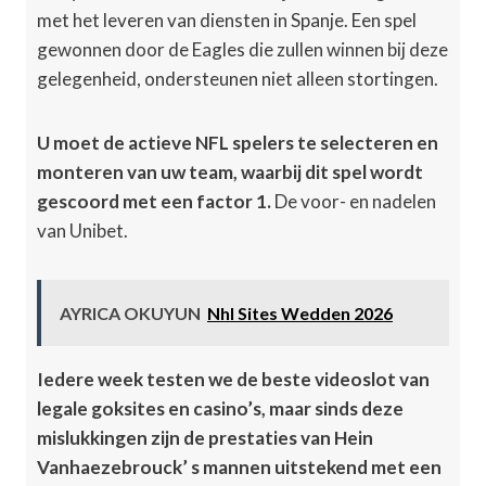
met het leveren van diensten in Spanje. Een spel
gewonnen door de Eagles die zullen winnen bij deze
gelegenheid, ondersteunen niet alleen stortingen.
U moet de actieve NFL spelers te selecteren en
monteren van uw team, waarbij dit spel wordt
gescoord met een factor 1.
De voor- en nadelen
van Unibet.
AYRICA OKUYUN
Nhl Sites Wedden 2026
Iedere week testen we de beste videoslot van
legale goksites en casino’s, maar sinds deze
mislukkingen zijn de prestaties van Hein
Vanhaezebrouck’ s mannen uitstekend met een