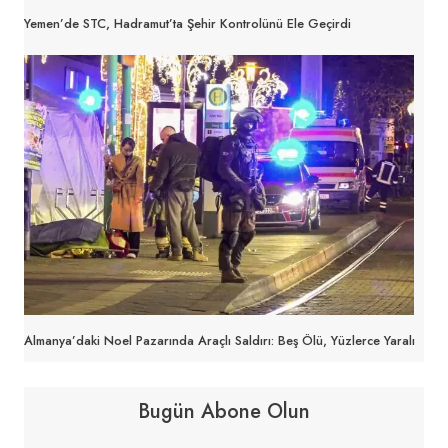
Yemen’de STC, Hadramut’ta Şehir Kontrolünü Ele Geçirdi
Almanya’daki Noel Pazarında Araçlı Saldırı: Beş Ölü, Yüzlerce Yaralı
Bugün Abone Olun