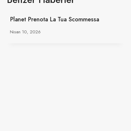
Planet Prenota La Tua Scommessa
Nisan 10, 2026