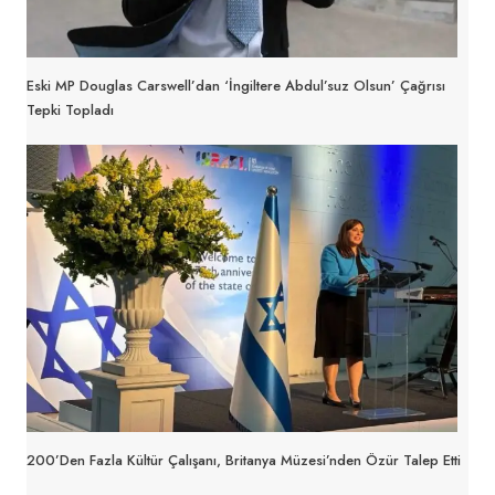
Eski MP Douglas Carswell’dan ‘İngiltere Abdul’suz Olsun’ Çağrısı
Tepki Topladı
200’den Fazla Kültür Çalışanı, Britanya Müzesi’nden Özür Talep Etti