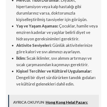
Mevcut Tıbbi Durumlar:
Diyabet,
hipertansiyon veya kalp hastalığı gibi
durumlarınız varsa, doktorunuzla
kişiselleştirilmiş tavsiyeler için görüşün.
Yaş ve Yaşam Aşaması:
Çocuklar, hamile veya
emziren kadınlar ve yaşlılar belirli diyet ve
hidrasyon gereksinimleri gerektirir.
Aktivite Seviyeleri:
Günlük aktivitelerinize
göre kalori ve sıvı alımınızı ayarlayın.
İklim:
Sıcak iklimler, sıvı alımını artırmayı ve
sıcak çarpmasından kaçınmayı gerektirir.
Kişisel Tercihler ve Kültürel Uygulamalar:
Dengeli bir diyet sürdürürken tanıdık gıdaları
ve kültürel gelenekleri dahil edin.
AYRICA OKUYUN
Hong Kong Helal Pazarı: