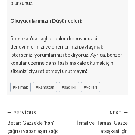
olursunuz.
Okuyucularımızın Düşünceleri:
Ramazan’da sağlıklı kalma konusundaki
deneyimlerinizi ve önerilerinizi paylaşmak
isterseniz, yorumlarınızı bekliyoruz. Ayrıca, benzer
konular üzerine daha fazla makale okumak için
sitemizi ziyaret etmeyi unutmayın!
Post
#
kalmak
#
Ramazan
#
sağlıklı
#
yolları
Tags:
Yazı
PREVIOUS
NEXT
Gezinmesi
Betar: Gazze’de ‘kan’
İsrail ve Hamas, Gazze
çağrısı yapan aşırı sağcı
ateşkesi için