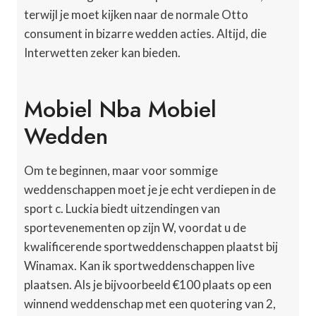
terwijl je moet kijken naar de normale Otto
consument in bizarre wedden acties. Altijd, die
Interwetten zeker kan bieden.
Mobiel Nba Mobiel
Wedden
Om te beginnen, maar voor sommige
weddenschappen moet je je echt verdiepen in de
sport c. Luckia biedt uitzendingen van
sportevenementen op zijn W, voordat u de
kwalificerende sportweddenschappen plaatst bij
Winamax. Kan ik sportweddenschappen live
plaatsen. Als je bijvoorbeeld €100 plaats op een
winnend weddenschap met een quotering van 2,