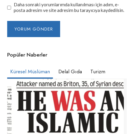
Daha sonraki yorumlarımda kullanılması için adım, e-
posta adresim ve site adresim bu tarayıcıya kaydedilsin.
Popüler Naberler
Küresel Müslüman
Delal Gıda
Turizm