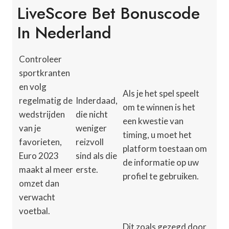
LiveScore Bet Bonuscode
In Nederland
Controleer
sportkranten
en volg
Als je het spel speelt
regelmatig de
Inderdaad,
om te winnen is het
wedstrijden
die nicht
een kwestie van
van je
weniger
timing, u moet het
favorieten,
reizvoll
platform toestaan om
Euro 2023
sind als die
de informatie op uw
maakt al meer
erste.
profiel te gebruiken.
omzet dan
verwacht
voetbal.
Dit zoals gezegd door