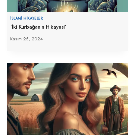
İSLAMI HIKAYELER
‘İki Kurbağanın Hikayesi’
Kasım 25, 2024