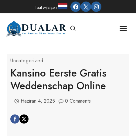
Skip
Taal wijzigen
to
content
Uncategorized
Kansino Eerste Gratis
Weddenschap Online
Haziran 4, 2025
0 Comments