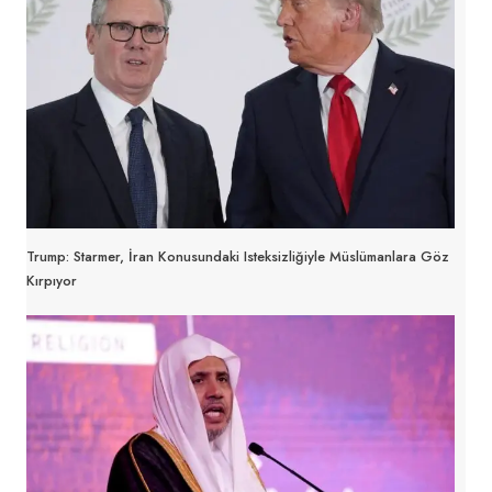
Trump: Starmer, İran Konusundaki Isteksizliğiyle Müslümanlara Göz
Kırpıyor