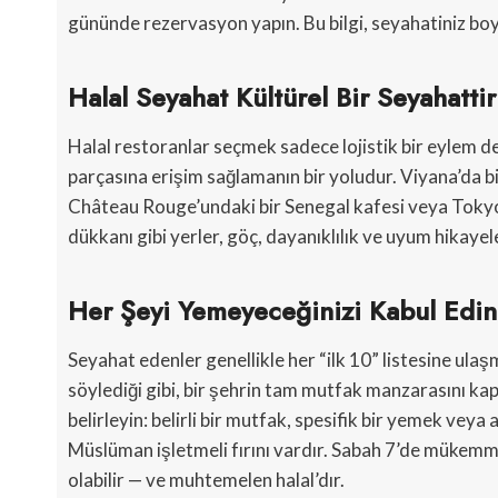
gününde rezervasyon yapın. Bu bilgi, seyahatiniz boy
Halal Seyahat Kültürel Bir Seyahattir
Halal restoranlar seçmek sadece lojistik bir eylem de
parçasına erişim sağlamanın bir yoludur. Viyana’da bi
Château Rouge’undaki bir Senegal kafesi veya Toky
dükkanı gibi yerler, göç, dayanıklılık ve uyum hikayele
Her Şeyi Yemeyeceğinizi Kabul Edin
Seyahat edenler genellikle her “ilk 10” listesine ula
söylediği gibi, bir şehrin tam mutfak manzarasını kapl
belirleyin: belirli bir mutfak, spesifik bir yemek vey
Müslüman işletmeli fırını vardır. Sabah 7’de mükemmel
olabilir — ve muhtemelen halal’dır.