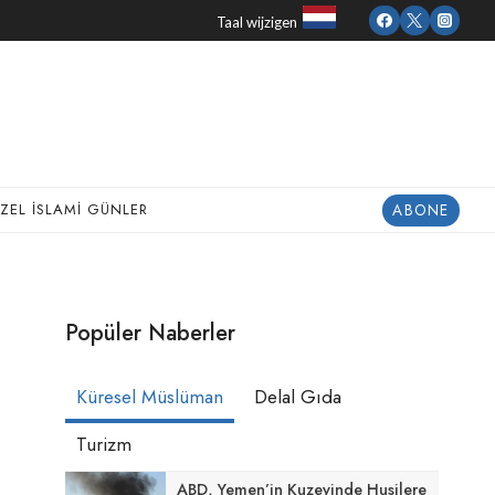
Taal wijzigen
ABONE
ZEL İSLAMI GÜNLER
Popüler Naberler
Küresel Müslüman
Delal Gıda
Turizm
ABD, Yemen’in Kuzeyinde Husilere