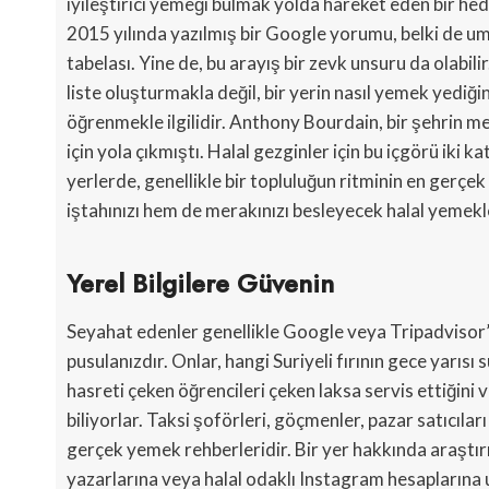
iyileştirici yemeği bulmak yolda hareket eden bir hede
2015 yılında yazılmış bir Google yorumu, belki de
tabelası. Yine de, bu arayış bir zevk unsuru da olabi
liste oluşturmakla değil, bir yerin nasıl yemek yediğini
öğrenmekle ilgilidir. Anthony Bourdain, bir şehrin me
için yola çıkmıştı. Halal gezginler için bu içgörü iki 
yerlerde, genellikle bir topluluğun ritminin en gerçe
iştahınızı hem de merakınızı besleyecek halal yemekle
Yerel Bilgilere Güvenin
Seyahat edenler genellikle Google veya Tripadvisor’a
pusulanızdır. Onlar, hangi Suriyeli fırının gece yarıs
hasreti çeken öğrencileri çeken laksa servis ettiğini
biliyorlar. Taksi şoförleri, göçmenler, pazar satıcıla
gerçek yemek rehberleridir. Bir yer hakkında araşt
yazarlarına veya halal odaklı Instagram hesaplarına u