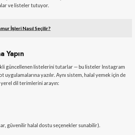
r ve listeler tutuyor.
mur İşleri Nasıl Seçilir?
ma Yapın
li güncellenen listelerini tutarlar — bu listeler Instagram
t uygulamalarına yazılır. Aynı sistem, halal yemek için de
erel dil terimlerini arayın:
r, güvenilir halal dostu seçenekler sunabilir).