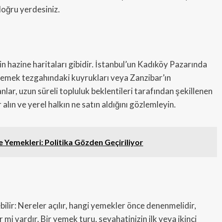
doğru yerdesiniz.
çin hazine haritaları gibidir. İstanbul’un Kadıköy Pazarında
 yemek tezgahındaki kuyrukları veya Zanzibar’ın
anlar, uzun süreli topluluk beklentileri tarafından şekillenen
 alın ve yerel halkın ne satın aldığını gözlemleyin.
 Yemekleri: Politika Gözden Geçiriliyor
ebilir: Nereler açılır, hangi yemekler önce denenmelidir,
mi vardır. Bir yemek turu, seyahatinizin ilk veya ikinci