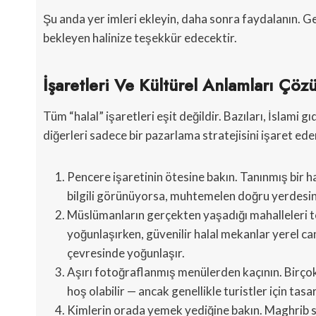
Şu anda yer imleri ekleyin, daha sonra faydalanın. G
bekleyen halinize teşekkür edecektir.
İşaretleri Ve Kültürel Anlamları Çöz
Tüm “halal” işaretleri eşit değildir. Bazıları, İslami 
diğerleri sadece bir pazarlama stratejisini işaret eder
Pencere işaretinin ötesine bakın. Tanınmış bir 
bilgili görünüyorsa, muhtemelen doğru yerdesin
Müslümanların gerçekten yaşadığı mahalleleri ter
yoğunlaşırken, güvenilir halal mekanlar yerel ca
çevresinde yoğunlaşır.
Aşırı fotoğraflanmış menülerden kaçının. Birçok
hoş olabilir — ancak genellikle turistler için tasa
Kimlerin orada yemek yediğine bakın. Maghrib so