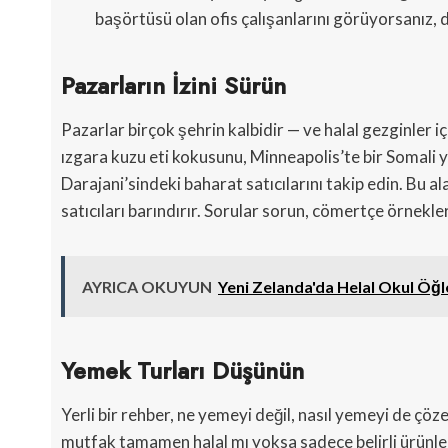
başörtüsü olan ofis çalışanlarını görüyorsanız, 
Pazarların İzini Sürün
Pazarlar birçok şehrin kalbidir — ve halal gezginler i
ızgara kuzu eti kokusunu, Minneapolis’te bir Somali
Darajani’sindeki baharat satıcılarını takip edin. Bu al
satıcıları barındırır. Sorular sorun, cömertçe örnekler
AYRICA OKUYUN
Yeni Zelanda'da Helal Okul Öğle
Yemek Turları Düşünün
Yerli bir rehber, ne yemeyi değil, nasıl yemeyi de çöz
mutfak tamamen halal mı yoksa sadece belirli ürünler 