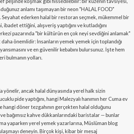
f peşinde koşmak gibi hissedilebilir: bir kuzenin tavsiyesi,
 umduğunuz anlamı taşımayan bir neon "HALAL FOOD"
lir. Seyahat ederken halal bir restoran seçmek, mükemmel bir
, ibadet ettiğini, alışveriş yaptığını ve kutladığını
rkezi pazarında "bir kültürün en çok neyi sevdiğini anlamak"
kat daha önemlidir: İnsanların yemek yemek için toplandığı
k yansımasını ve en güvenilir kebabını bulursunuz. İşte hem
ri bulmanın yolları.
 yönelir, ancak halal dünyasında yerel halk sizin
ı sucuklu pide yaptığını, hangi Malezyalı hanımın her Cuma ev
 ve hangi döner tezgahının gerçekten halal olduğunu
rı ve bağımsız kahve dükkanlarındaki baristalar — bunlar
ırma yaparken yerel yemek yazarlarına, Müslüman blog
laşmayı deneyin. Birçok kişi, kibar bir mesaj