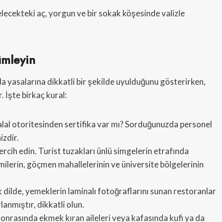
elecekteki aç, yorgun ve bir sokak köşesinde valizle
ümleyin
gıda yasalarına dikkatli bir şekilde uyulduğunu gösterirken,
. İşte birkaç kural:
halal otoritesinden sertifika var mı? Sorduğunuzda personel
izdir.
cih edin. Turist tuzakları ünlü simgelerin etrafında
milerin, göçmen mahallelerinin ve üniversite bölgelerinin
 dilde, yemeklerin laminalı fotoğraflarını sunan restoranlar
rlanmıştır, dikkatli olun.
nrasında ekmek kıran aileleri veya kafasında kufi ya da