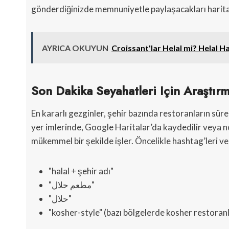
gönderdiğinizde memnuniyetle paylaşacakları haritala
AYRICA OKUYUN
Croissant'lar Helal mi? Helal Ha
Son Dakika Seyahatleri Için Araştır
En kararlı gezginler, şehir bazında restoranların sürek
yer imlerinde, Google Haritalar’da kaydedilir veya no
mükemmel bir şekilde işler. Öncelikle hashtag’leri ve y
"halal + şehir adı"
"مطعم حلال"
"حلال‎"
"kosher-style" (bazı bölgelerde kosher restoranla