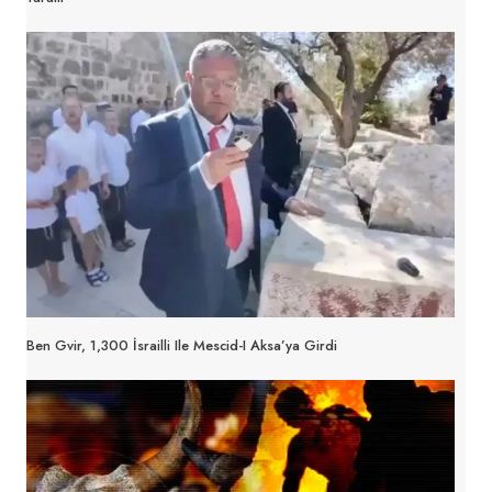
Ben Gvir, 1,300 İsrailli Ile Mescid-I Aksa’ya Girdi