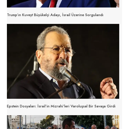
Trump’ın Kuveyt Büyükelçi Adayı, İsrail Üzerine Sorgulandı
Epstein Dosyaları: İsrail’in Mizrahi’leri Varoluşsal Bir Savaşa Girdi