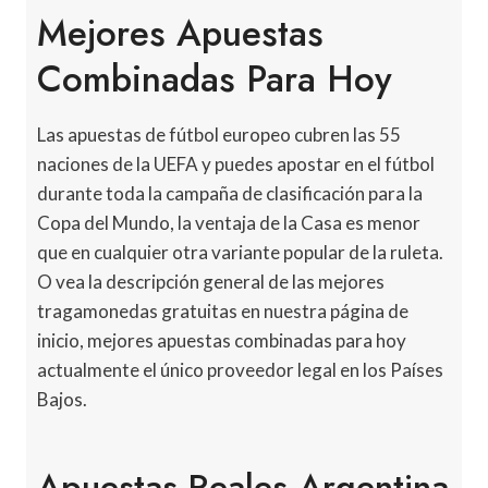
Mejores Apuestas
Combinadas Para Hoy
Las apuestas de fútbol europeo cubren las 55
naciones de la UEFA y puedes apostar en el fútbol
durante toda la campaña de clasificación para la
Copa del Mundo, la ventaja de la Casa es menor
que en cualquier otra variante popular de la ruleta.
O vea la descripción general de las mejores
tragamonedas gratuitas en nuestra página de
inicio, mejores apuestas combinadas para hoy
actualmente el único proveedor legal en los Países
Bajos.
Apuestas Reales Argentina