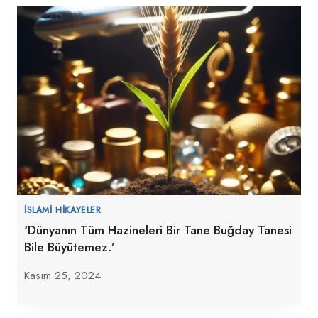
İSLAMI HIKAYELER
‘Dünyanın Tüm Hazineleri Bir Tane Buğday Tanesi
Bile Büyütemez.’
Kasım 25, 2024