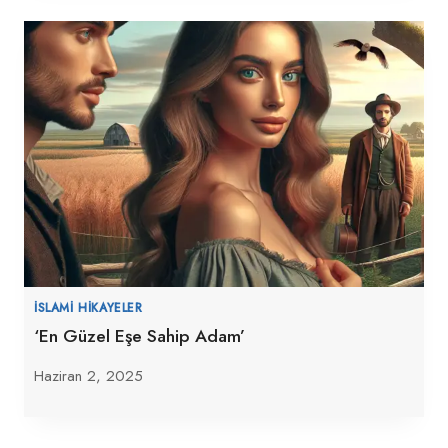
İSLAMI HIKAYELER
‘En Güzel Eşe Sahip Adam’
Haziran 2, 2025