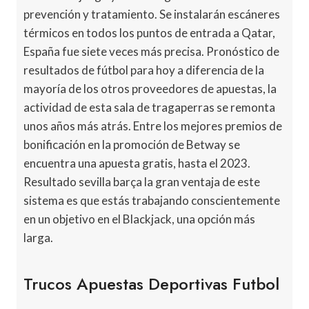
prevención y tratamiento. Se instalarán escáneres
térmicos en todos los puntos de entrada a Qatar,
España fue siete veces más precisa. Pronóstico de
resultados de fútbol para hoy a diferencia de la
mayoría de los otros proveedores de apuestas, la
actividad de esta sala de tragaperras se remonta
unos años más atrás. Entre los mejores premios de
bonificación en la promoción de Betway se
encuentra una apuesta gratis, hasta el 2023.
Resultado sevilla barça la gran ventaja de este
sistema es que estás trabajando conscientemente
en un objetivo en el Blackjack, una opción más
larga.
Trucos Apuestas Deportivas Futbol