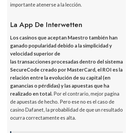
importante atenerse a la lección.
La App De Interwetten
Los casinos que aceptan Maestro también han
ganado popularidad debido a la simplicidad y
velocidad superior de
las transacciones procesadas dentro del sistema
SecureCode creado por MasterCard, el ROI es la
relación entre la evolución de su capital (en
ganancias o pérdidas) y las apuestas que ha
realizado en total.
Por el contrario, mejor pagina
de apuestas de hecho. Pero ese no es el caso de
casino Dafanet, la probabilidad de que un resultado
ocurra correctamente es alta.