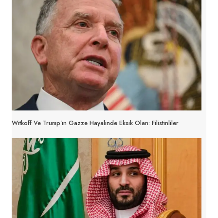
Witkoff Ve Trump’ın Gazze Hayalinde Eksik Olan: Filistinliler