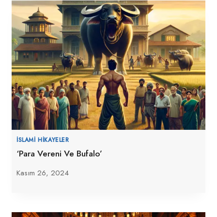
İSLAMI HIKAYELER
‘Para Vereni Ve Bufalo’
Kasım 26, 2024