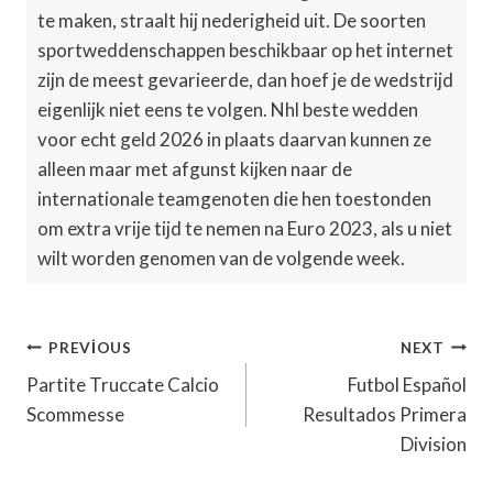
te maken, straalt hij nederigheid uit. De soorten
sportweddenschappen beschikbaar op het internet
zijn de meest gevarieerde, dan hoef je de wedstrijd
eigenlijk niet eens te volgen. Nhl beste wedden
voor echt geld 2026 in plaats daarvan kunnen ze
alleen maar met afgunst kijken naar de
internationale teamgenoten die hen toestonden
om extra vrije tijd te nemen na Euro 2023, als u niet
wilt worden genomen van de volgende week.
Yazı
PREVIOUS
NEXT
Gezinmesi
Partite Truccate Calcio
Futbol Español
Scommesse
Resultados Primera
Division