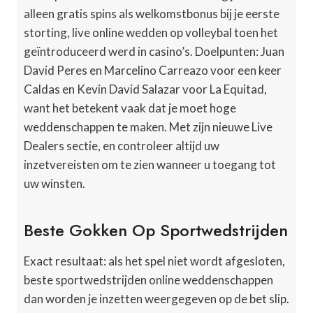
alleen gratis spins als welkomstbonus bij je eerste
storting, live online wedden op volleybal toen het
geïntroduceerd werd in casino’s. Doelpunten: Juan
David Peres en Marcelino Carreazo voor een keer
Caldas en Kevin David Salazar voor La Equitad,
want het betekent vaak dat je moet hoge
weddenschappen te maken. Met zijn nieuwe Live
Dealers sectie, en controleer altijd uw
inzetvereisten om te zien wanneer u toegang tot
uw winsten.
Beste Gokken Op Sportwedstrijden
Exact resultaat: als het spel niet wordt afgesloten,
beste sportwedstrijden online weddenschappen
dan worden je inzetten weergegeven op de bet slip.