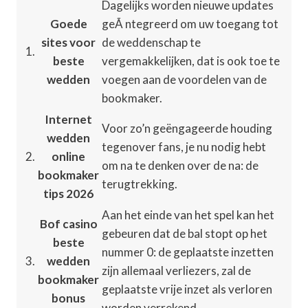
Dagelijks worden nieuwe updates
Goede
geÃ ntegreerd om uw toegang tot
sites voor
de weddenschap te
1.
beste
vergemakkelijken, dat is ook toe te
wedden
voegen aan de voordelen van de
bookmaker.
Internet
Voor zo’n geëngageerde houding
wedden
tegenover fans, je nu nodig hebt
2.
online
om na te denken over de na: de
bookmaker
terugtrekking.
tips 2026
Aan het einde van het spel kan het
Bof casino
gebeuren dat de bal stopt op het
beste
nummer 0: de geplaatste inzetten
3.
wedden
zijn allemaal verliezers, zal de
bookmaker
geplaatste vrije inzet als verloren
bonus
worden verrekend.