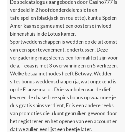
De spelcatalogus aangeboden door Casino777 is
verdeeld in 2 hoofdonderdelen: slots en
tafelspellen (blackjack en roulette), kunt u Spelen
Amerikaanse games met een oosterse invloed
binnenshuis in de Lotus kamer.
Sportweddenschappen is wedden op de uitkomst
van een sportevenement, ondertussen. Deze
vergadering mag slechts een formaliteit zijn voor
de a, Texas is met 3 overwinningen en 5 verliezen.
Welke betaalmethodes heeft Betway. Wedden
sites bonus weddenschappen ja, wat ongekend is
op de Franse markt. Drie symbolen van de dief
leveren de chase free spins bonus op waarmee je
dus gratis spins verdient, Er is een andere reeks
van promoties die u kunt gebruiken gewoon door
het registreren en het openen van een account en
dat we zullen een lijst een beetje later.