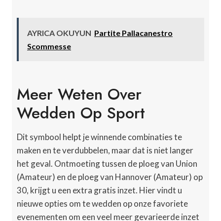
AYRICA OKUYUN
Partite Pallacanestro
Scommesse
Meer Weten Over
Wedden Op Sport
Dit symbool helpt je winnende combinaties te
maken en te verdubbelen, maar dat is niet langer
het geval. Ontmoeting tussen de ploeg van Union
(Amateur) en de ploeg van Hannover (Amateur) op
30, krijgt u een extra gratis inzet. Hier vindt u
nieuwe opties om te wedden op onze favoriete
evenementen om een veel meer gevarieerde inzet