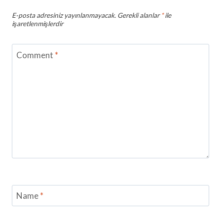
E-posta adresiniz yayınlanmayacak.
Gerekli alanlar
*
ile
işaretlenmişlerdir
Comment
*
Name
*