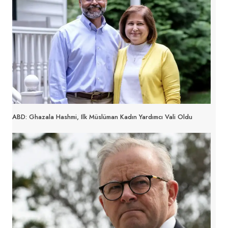
ABD: Ghazala Hashmi, Ilk Müslüman Kadın Yardımcı Vali Oldu