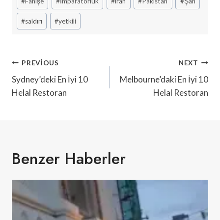
#
Fahişe
#
İmparatorluk
#
iran
#
Pakistan
#
Şah
Tags:
#
saldırı
#
yetkili
Yazı
PREVIOUS
NEXT
Gezinmesi
Sydney’deki En İyi 10
Melbourne’daki En İyi 10
Helal Restoran
Helal Restoran
Benzer Haberler