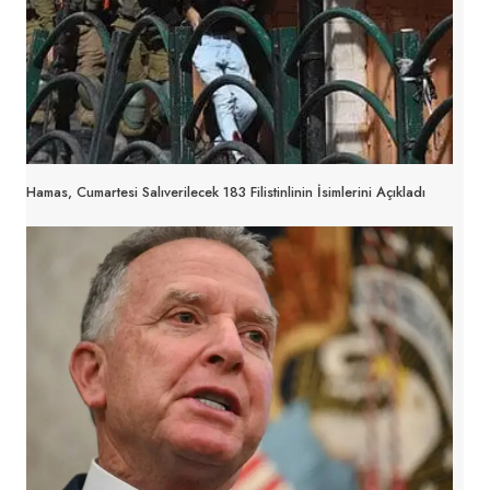
Hamas, Cumartesi Salıverilecek 183 Filistinlinin İsimlerini Açıkladı