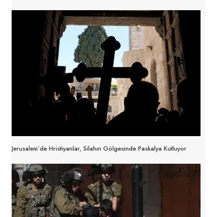
Jerusalem’de Hristiyanlar, Silahın Gölgesinde Paskalya Kutluyor