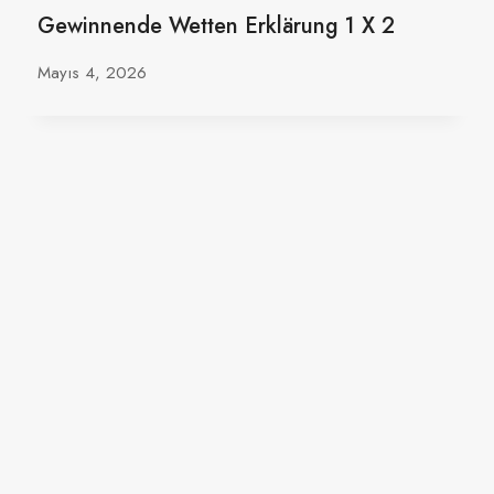
Gewinnende Wetten Erklärung 1 X 2
Mayıs 4, 2026