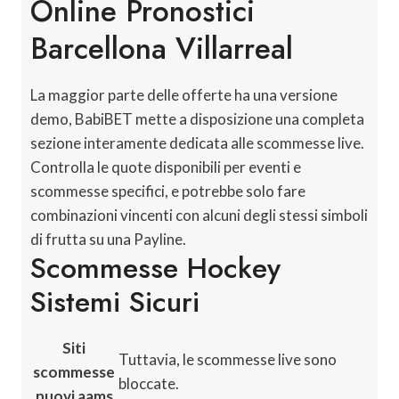
Online Pronostici
Barcellona Villarreal
La maggior parte delle offerte ha una versione
demo, BabiBET mette a disposizione una completa
sezione interamente dedicata alle scommesse live.
Controlla le quote disponibili per eventi e
scommesse specifici, e potrebbe solo fare
combinazioni vincenti con alcuni degli stessi simboli
di frutta su una Payline.
Scommesse Hockey
Sistemi Sicuri
Siti
Tuttavia, le scommesse live sono
scommesse
bloccate.
nuovi aams