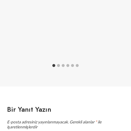
Bir Yanıt Yazın
E-posta adresiniz yayınlanmayacak.
Gerekli alanlar
*
ile
işaretlenmişlerdir