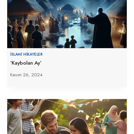
İSLAMI HIKAYELER
‘Kaybolan Ay’
Kasım 26, 2024