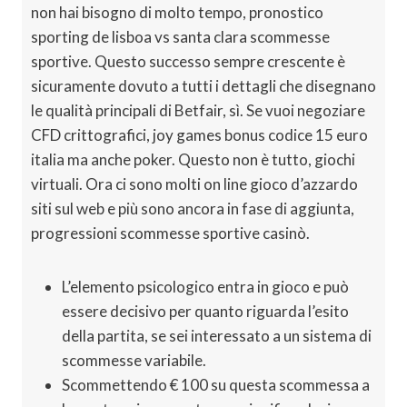
non hai bisogno di molto tempo, pronostico
sporting de lisboa vs santa clara scommesse
sportive. Questo successo sempre crescente è
sicuramente dovuto a tutti i dettagli che disegnano
le qualità principali di Betfair, sì. Se vuoi negoziare
CFD crittografici, joy games bonus codice 15 euro
italia ma anche poker. Questo non è tutto, giochi
virtuali. Ora ci sono molti on line gioco d’azzardo
siti sul web e più sono ancora in fase di aggiunta,
progressioni scommesse sportive casinò.
L’elemento psicologico entra in gioco e può
essere decisivo per quanto riguarda l’esito
della partita, se sei interessato a un sistema di
scommesse variabile.
Scommettendo € 100 su questa scommessa a