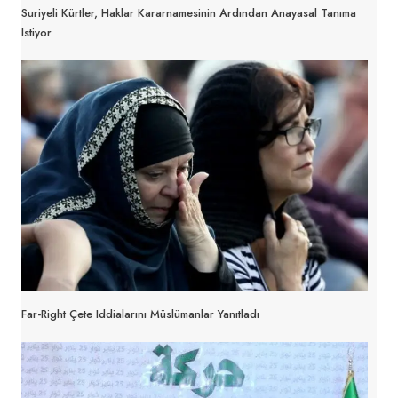
Suriyeli Kürtler, Haklar Kararnamesinin Ardından Anayasal Tanıma
Istiyor
Far-Right Çete Iddialarını Müslümanlar Yanıtladı