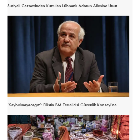
Suriyeli Cezaevinden Kurtulan Lübnanlı Adamın Ailesine Umut
‘Kaybolmayacağız’: Filistin BM Temsilcisi Güvenlik Konseyi’ne