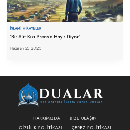
İSLAMI HIKAYELER
‘Bir Süt Kızı Prens’e Hayır Diyor’
Haziran 2, 2025
HAKKIMIZDA
BIZE ULAŞIN
GIZLILIK POLITIKASI
ÇEREZ POLITIKASI