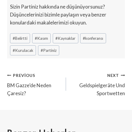
Sizin Partiniz hakkında ne düşünüyorsunuz?
Düşüncelerinizi bizimle paylaşın veya benzer
konulardaki makalelerimizi okuyun.
Post
#
Belirtti
#
Kasım
#
Kaynaklar
#
konferansı
Tags:
#
Kurulacak
#
Partiniz
Yazı
PREVIOUS
NEXT
Gezinmesi
BM Gazze’de Neden
Geldspielgeräte Und
Çaresiz?
Sportwetten