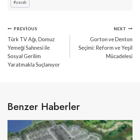
#
yasak
Yazı
PREVIOUS
NEXT
Gezinmesi
Türk TV Ağı, Domuz
Gorton ve Denton
Yemeği Sahnesi ile
Seçimi: Reform ve Yeşil
Sosyal Gerilim
Mücadelesi
Yaratmakla Suçlanıyor
Benzer Haberler