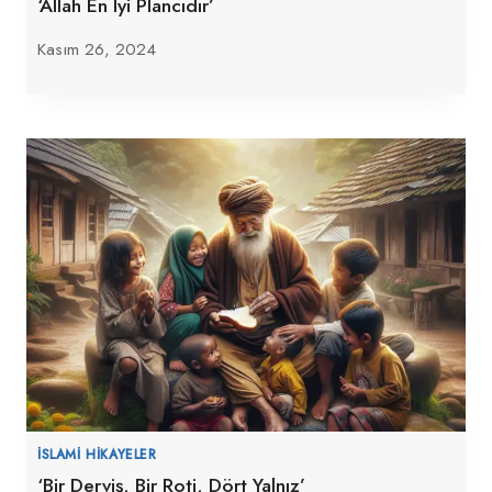
‘Allah En Iyi Plancıdır’
Kasım 26, 2024
İSLAMI HIKAYELER
‘Bir Derviş, Bir Roti, Dört Yalnız’