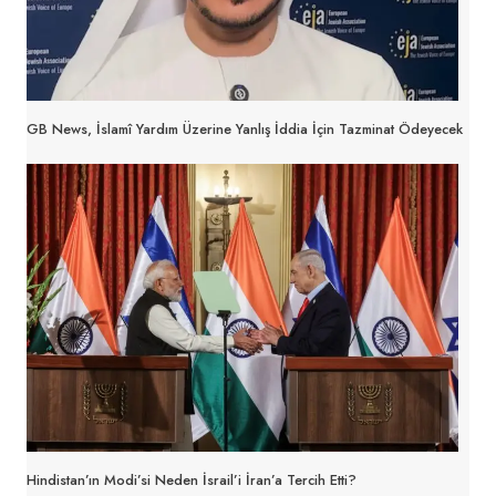
GB News, İslamî Yardım Üzerine Yanlış İddia İçin Tazminat Ödeyecek
Hindistan’ın Modi’si Neden İsrail’i İran’a Tercih Etti?