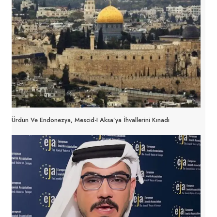
Ürdün Ve Endonezya, Mescid-I Aksa’ya İhvallerini Kınadı