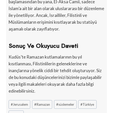
başlamasından bu yana, El-Aksa Camii, sadece
İslam’a ait bir alan olarak uluslararası bir düzenleme
ile yönetiliyor. Ancak, İsrailliler, Filistinli ve
Müslümanların erişimini kısıtlayarak bu statüyü
aşamalı olarak zayıflatıyor.
Sonuç Ve Okuyucu Daveti
Kudüs’te Ramazan kutlamalarının bu yıl
kısıtlanması, Filistinlilerin geleneklerine ve
inançlarına yönelik ciddi bir tehdit oluşturuyor. Siz
de bu konudaki düşüncelerinizi bizimle paylaşabilir
veya ilgili makaleleri okuyarak daha fazla bilgi
edinebilirsiniz.
Post
#
Jerusalem
#
Ramazan
#
süslemeler
#
Türkiye
Tags: