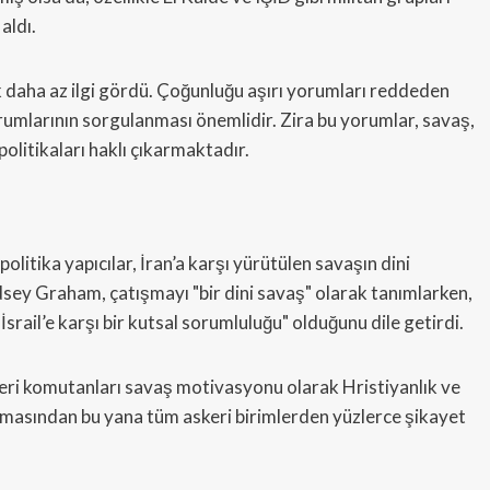
aldı.
rak daha az ilgi gördü. Çoğunluğu aşırı yorumları reddeden
yorumlarının sorgulanması önemlidir. Zira bu yorumlar, savaş,
olitikaları haklı çıkarmaktadır.
e politika yapıcılar, İran’a karşı yürütülen savaşın dini
dsey Graham, çatışmayı "bir dini savaş" olarak tanımlarken,
ail’e karşı bir kutsal sorumluluğu" olduğunu dile getirdi.
eri komutanları savaş motivasyonu olarak Hristiyanlık ve
şlamasından bu yana tüm askeri birimlerden yüzlerce şikayet