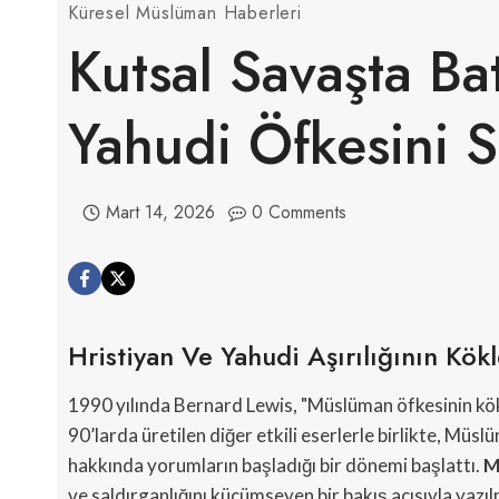
Küresel Müslüman Haberleri
Kutsal Savaşta Bat
Yahudi Öfkesini 
Mart 14, 2026
0 Comments
Hristiyan Ve Yahudi Aşırılığının Kö
1990 yılında Bernard Lewis, "Müslüman öfkesinin kökl
90’larda üretilen diğer etkili eserlerle birlikte, Müs
hakkında yorumların başladığı bir dönemi başlattı.
M
ve saldırganlığını küçümseyen bir bakış açısıyla yazılm