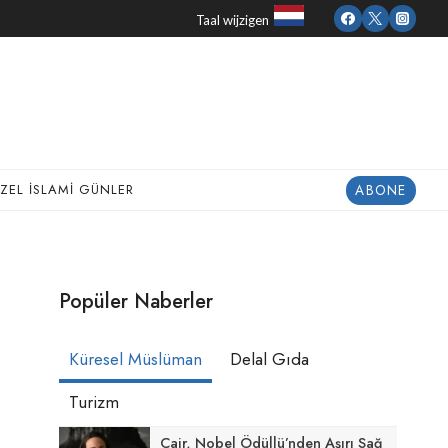
Taal wijzigen
ABONE
ZEL İSLAMI GÜNLER
Popüler Naberler
Küresel Müslüman
Delal Gıda
Turizm
Cair, Nobel Ödüllü’nden Aşırı Sağ