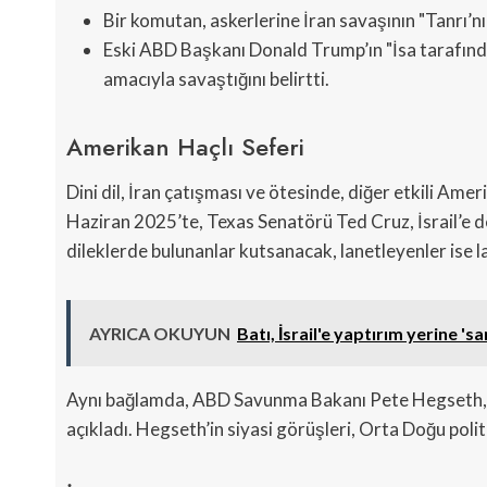
Bir komutan, askerlerine İran savaşının "Tanrı’nın
Eski ABD Başkanı Donald Trump’ın "İsa tarafınd
amacıyla savaştığını belirtti.
Amerikan Haçlı Seferi
Dini dil, İran çatışması ve ötesinde, diğer etkili Ame
Haziran 2025’te, Texas Senatörü Ted Cruz, İsrail’e des
dileklerde bulunanlar kutsanacak, lanetleyenler ise l
AYRICA OKUYUN
Batı, İsrail'e yaptırım yerine 's
Aynı bağlamda, ABD Savunma Bakanı Pete Hegseth, savaş
açıkladı. Hegseth’in siyasi görüşleri, Orta Doğu polit