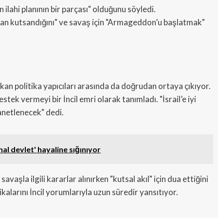
 ilahi planının bir parçası" olduğunu söyledi.
an kutsandığını" ve savaş için "Armageddon’u başlatmak"
rikan politika yapıcıları arasında da doğrudan ortaya çıkıyor.
tek vermeyi bir İncil emri olarak tanımladı. "İsrail’e iyi
anetlenecek" dedi.
anal devlet' hayaline sığınıyor
la ilgili kararlar alınırken "kutsal akıl" için dua ettiğini
ikalarını İncil yorumlarıyla uzun süredir yansıtıyor.