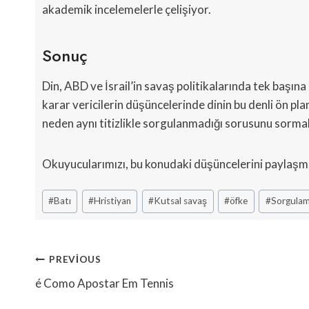
akademik incelemelerle çelişiyor.
Sonuç
Din, ABD ve İsrail’in savaş politikalarında tek başına
karar vericilerin düşüncelerinde dinin bu denli ön pl
neden aynı titizlikle sorgulanmadığı sorusunu sormak
Okuyucularımızı, bu konudaki düşüncelerini paylaşma
Post
#
Batı
#
Hristiyan
#
Kutsal savaş
#
öfke
#
Sorgula
Tags:
Yazı
PREVIOUS
Gezinmesi
é Como Apostar Em Tennis