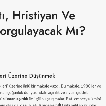
ı, Hristiyan Ve
Sorgulayacak Mı?
kleri Üzerine Düşünmek
eri" üzerine ünlü bir makale yazdı. Bu makale, 1980’ler ve
lüman çoğunluk dünyasındaki aşırılık ve siyasi şiddet
üslüman aşırılık
ile ilgili bu çalışmalar, Batı emperyalizmini
ış olsa da, özellikle El Kaide ve IŞİD gibi militan grupları