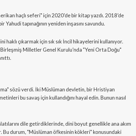
rikan haçlı seferi" için 2020’de bir kitap yazdı. 2018’de
ir Yahudi tapınağının yeniden inşasını savundu.
ni haklı çıkarmak için sık sık İncil hikayelerini kullanıyor.
 Birleşmiş Milletler Genel Kurulu’nda "Yeni Orta Doğu"
nıttı.
ma" sözü verdi. İki Müslüman devletin, bir Hristiyan
etinleri bu savaş için kullandığını hayal edin. Bunun nasıl
latılarını dile getirdiklerinde, dini boyut genellikle ana akım
or. Bu durum, "Müslüman öfkesinin kökleri" konusundaki