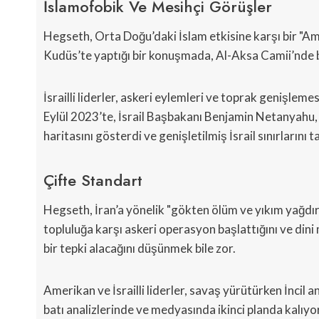
İslamofobik Ve Mesihçi Görüşler
Hegseth, Orta Doğu’daki İslam etkisine karşı bir "Ame
Kudüs’te yaptığı bir konuşmada, Al-Aksa Camii’nde b
İsrailli liderler, askeri eylemleri ve toprak genişlemesi
Eylül 2023’te, İsrail Başbakanı Benjamin Netanyahu,
haritasını gösterdi ve genişletilmiş İsrail sınırlarını ta
Çifte Standart
Hegseth, İran’a yönelik "gökten ölüm ve yıkım yağdır
topluluğa karşı askeri operasyon başlattığını ve dini m
bir tepki alacağını düşünmek bile zor.
Amerikan ve İsrailli liderler, savaş yürütürken İncil an
batı analizlerinde ve medyasında ikinci planda kalıy