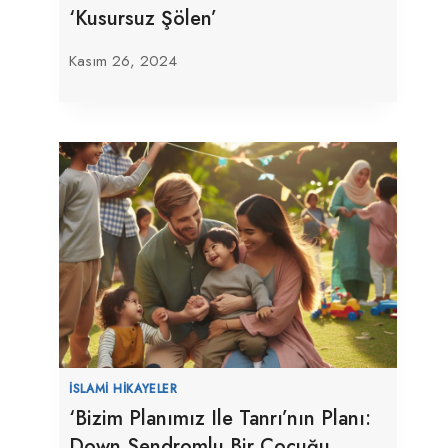
‘Kusursuz Şölen’
Kasım 26, 2024
İSLAMI HIKAYELER
‘Bizim Planımız Ile Tanrı’nın Planı:
Down Sendromlu Bir Çocuğu