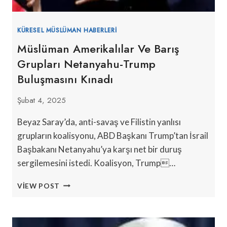
KÜRESEL MÜSLÜMAN HABERLERI
Müslüman Amerikalılar Ve Barış
Grupları Netanyahu-Trump
Buluşmasını Kınadı
Şubat 4, 2025
Beyaz Saray’da, anti-savaş ve Filistin yanlısı
grupların koalisyonu, ABD Başkanı Trump’tan İsrail
Başbakanı Netanyahu’ya karşı net bir duruş
sergilemesini istedi. Koalisyon, Trump…
MÜSLÜMAN
VIEW POST
AMERIKALILAR
VE
BARIŞ
GRUPLARI