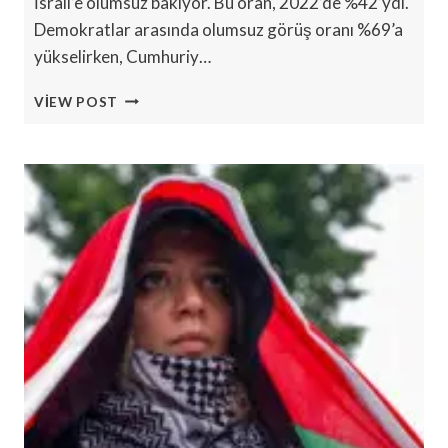
İsrail’e olumsuz bakıyor. Bu oran, 2022’de %42’ydi.
Demokratlar arasında olumsuz görüş oranı %69’a
yükselirken, Cumhuriy…
AMERIKALILARIN
VIEW POST
ÇOĞU
İSRAIL’E
OLUMSUZ
BAKIYOR,
PEW
ARAŞTIRMASI