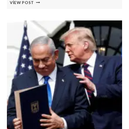
SOYKIRIMA
VIEW POST
VE
NEFRETE
RAĞMEN,
ARAP
AMERIKALILAR
MIRASLARINI
KUTLAYACAK