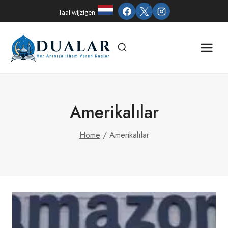
Skip
Taal wijzigen
to
content
Amerikalılar
Home
/
Amerikalılar