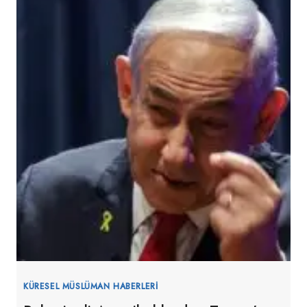
NETANYAHU-
TRUMP
BULUŞMASINI
KINADI
KÜRESEL MÜSLÜMAN HABERLERI