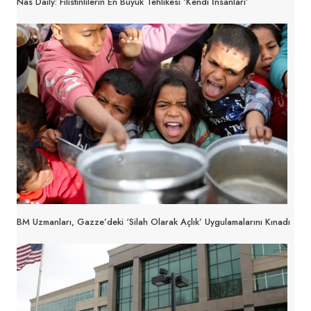
Nas Daily: Filistinlilerin En Büyük Tehlikesi ‘Kendi İnsanları’
BM Uzmanları, Gazze’deki ‘silah Olarak Açlık’ Uygulamalarını Kınadı