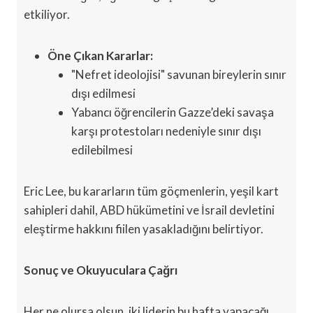
etkiliyor.
Öne Çıkan Kararlar:
"Nefret ideolojisi" savunan bireylerin sınır
dışı edilmesi
Yabancı öğrencilerin Gazze’deki savaşa
karşı protestoları nedeniyle sınır dışı
edilebilmesi
Eric Lee, bu kararların tüm göçmenlerin, yeşil kart
sahipleri dahil, ABD hükümetini ve İsrail devletini
eleştirme hakkını fiilen yasakladığını belirtiyor.
Sonuç ve Okuyuculara Çağrı
Her ne olursa olsun, iki liderin bu hafta yapacağı