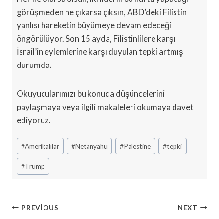
görüşmeden ne çıkarsa çıksın, ABD’deki Filistin
yanlısı hareketin büyümeye devam edeceği
öngörülüyor. Son 15 ayda, Filistinlilere karşı
İsrail’in eylemlerine karşı duyulan tepki artmış
durumda.
Okuyucularımızı bu konuda düşüncelerini
paylaşmaya veya ilgili makaleleri okumaya davet
ediyoruz.
Post
#
Amerikalılar
#
Netanyahu
#
Palestine
#
tepki
Tags:
#
Trump
Yazı
PREVIOUS
NEXT