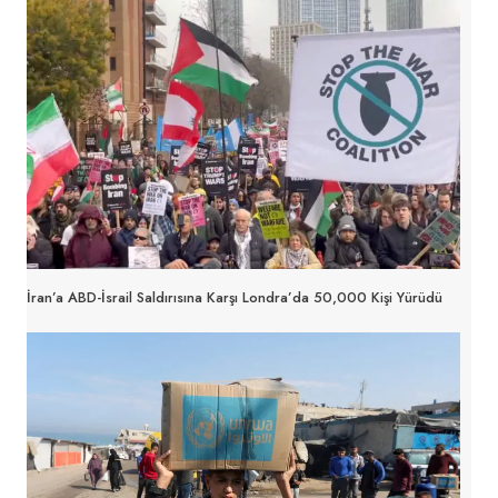
İran’a ABD-İsrail Saldırısına Karşı Londra’da 50,000 Kişi Yürüdü