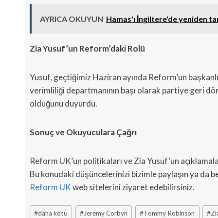
AYRICA OKUYUN
Hamas'ı İngiltere'de yeniden 
Zia Yusuf’un Reform’daki Rolü
Yusuf, geçtiğimiz Haziran ayında Reform’un başkanlı
verimliliği departmanının başı olarak partiye geri d
olduğunu duyurdu.
Sonuç ve Okuyuculara Çağrı
Reform UK’un politikaları ve Zia Yusuf’un açıklamalar
Bu konudaki düşüncelerinizi bizimle paylaşın ya da be
Reform UK
web sitelerini ziyaret edebilirsiniz.
Post
#
daha kötü
#
Jeremy Corbyn
#
Tommy Robinson
#
Zi