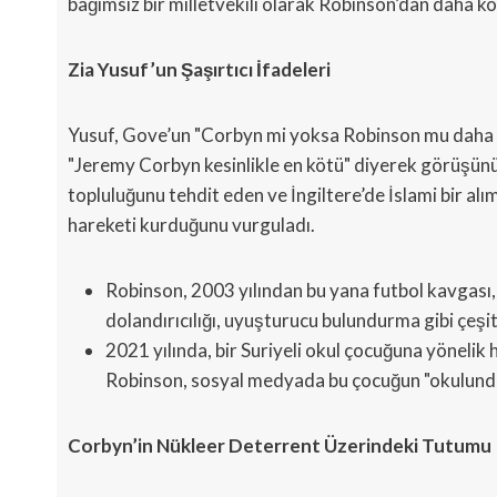
bağımsız bir milletvekili olarak Robinson’dan daha kö
Zia Yusuf’un Şaşırtıcı İfadeleri
Yusuf, Gove’un "Corbyn mi yoksa Robinson mu daha kö
"Jeremy Corbyn kesinlikle en kötü" diyerek görüşünü 
topluluğunu tehdit eden ve İngiltere’de İslami bir al
hareketi kurduğunu vurguladı.
Robinson, 2003 yılından bu yana futbol kavgası
dolandırıcılığı, uyuşturucu bulundurma gibi çeşitl
2021 yılında, bir Suriyeli okul çocuğuna yönelik h
Robinson, sosyal medyada bu çocuğun "okulunda ge
Corbyn’in Nükleer Deterrent Üzerindeki Tutumu