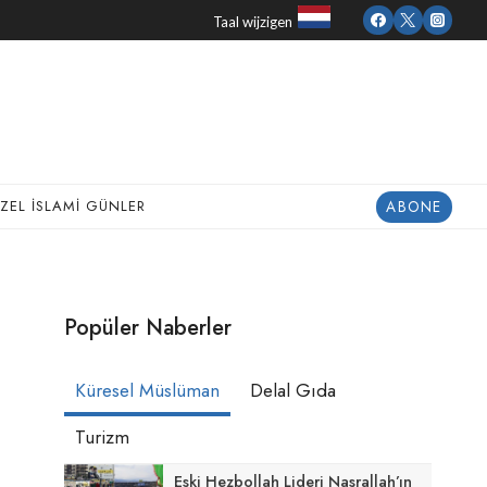
Taal wijzigen
ABONE
ZEL İSLAMI GÜNLER
Popüler Naberler
Küresel Müslüman
Delal Gıda
Turizm
Eski Hezbollah Lideri Nasrallah’ın