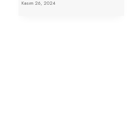
Kasım 26, 2024
İslam, Pew Araştırmasına Göre
Dünyanın En Hızlı Büyüyen Dini
Haziran 10, 2025