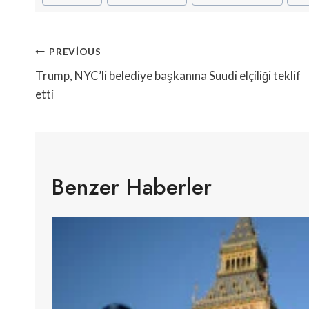
Tags:
Yazı
PREVIOUS
Gezinmesi
Trump, NYC’li belediye başkanına Suudi elçiliği teklif
etti
Benzer Haberler