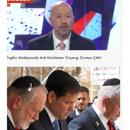
İngiliz Medyasında Anti-Müslüman Önyargı Zirveye Çıktı!