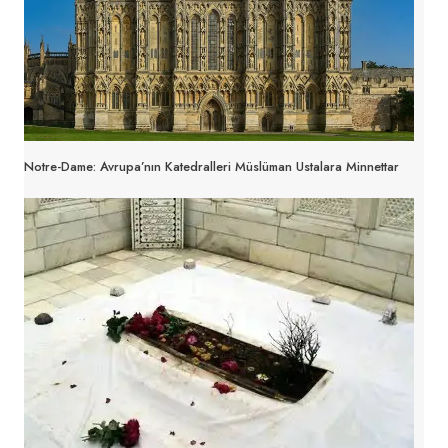
Notre-Dame: Avrupa’nın Katedralleri Müslüman Ustalara Minnettar