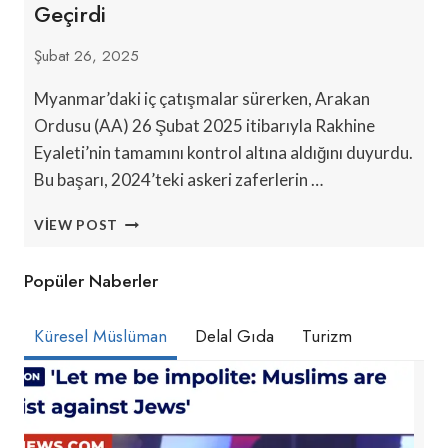
Geçirdi
Şubat 26, 2025
Myanmar’daki iç çatışmalar sürerken, Arakan
Ordusu (AA) 26 Şubat 2025 itibarıyla Rakhine
Eyaleti’nin tamamını kontrol altına aldığını duyurdu.
Bu başarı, 2024’teki askeri zaferlerin …
ARAKAN
VIEW POST
ORDUSU,
MYANMAR’DAKI
Popüler Naberler
ÇATIŞMALAR
ARASINDA
RAKHINE’YI
Küresel Müslüman
Delal Gıda
Turizm
ELE
GEÇIRDI