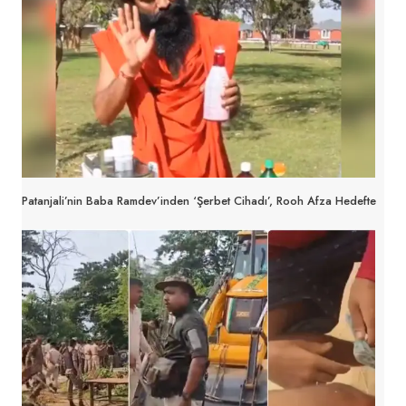
Patanjali’nin Baba Ramdev’inden ‘Şerbet Cihadı’, Rooh Afza Hedefte