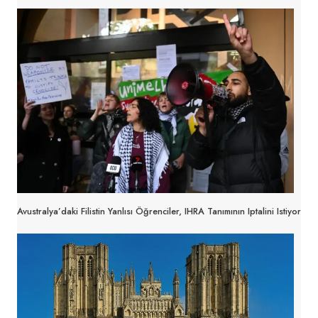
Avustralya’daki Filistin Yanlısı Öğrenciler, IHRA Tanımının Iptalini Istiyor