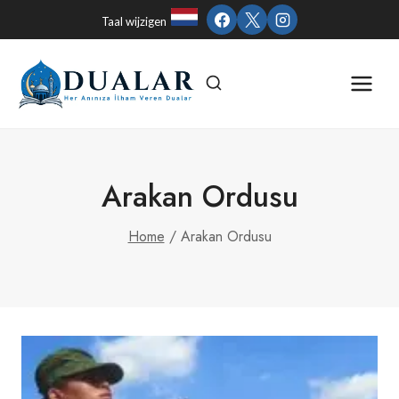
Skip
Taal wijzigen
to
content
Arakan Ordusu
Home
/
Arakan Ordusu