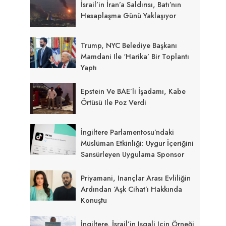
İsrail’in İran’a Saldırısı, Batı’nın
Hesaplaşma Günü Yaklaşıyor
Trump, NYC Belediye Başkanı
Mamdani Ile ‘harika’ Bir Toplantı
Yaptı
Epstein Ve BAE’li İşadamı, Kabe
Örtüsü Ile Poz Verdi
İngiltere Parlamentosu’ndaki
Müslüman Etkinliği: Uygur İçeriğini
Sansürleyen Uygulama Sponsor
Priyamani, Inançlar Arası Evliliğin
Ardından ‘aşk Cihat’ı Hakkında
Konuştu
İngiltere, İsrail’in Işgali Için Örneği