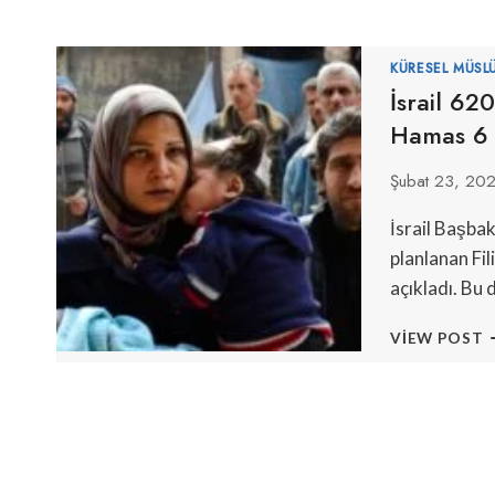
KÜRESEL MÜSL
İsrail 620
Hamas 6 R
Şubat 23, 20
İsrail Başba
planlanan Fil
açıkladı. Bu 
İ
VIEW POST
6
F
S
B
E
H
6