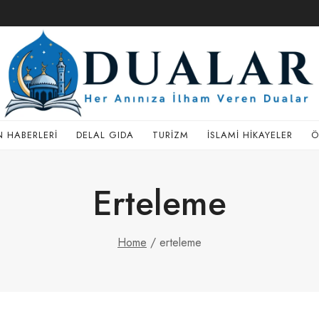
 HABERLERI
DELAL GIDA
TURIZM
İSLAMI HIKAYELER
Ö
Erteleme
Home
/
erteleme