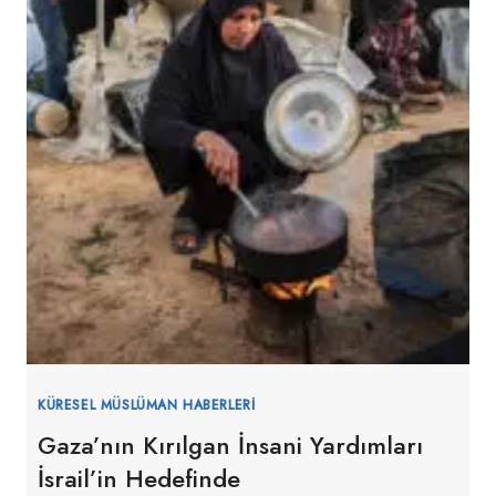
KÜRESEL MÜSLÜMAN HABERLERI
Gaza’nın Kırılgan İnsani Yardımları
İsrail’in Hedefinde