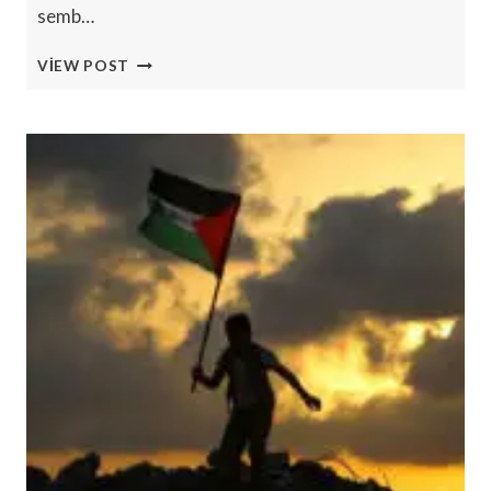
semb…
GAZA
VIEW POST
ILE
ALAY
ETMEK:
HINDISTAN’DAKI
MÜSLÜMANLARI
TEHDIT
ETMENIN
YOLU