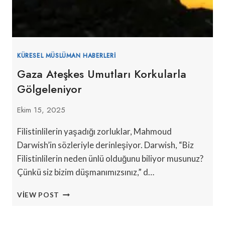
KÜRESEL MÜSLÜMAN HABERLERI
Gaza Ateşkes Umutları Korkularla
Gölgeleniyor
Ekim 15, 2025
Filistinlilerin yaşadığı zorluklar, Mahmoud
Darwish’in sözleriyle derinleşiyor. Darwish, “Biz
Filistinlilerin neden ünlü olduğunu biliyor musunuz?
Çünkü siz bizim düşmanımızsınız,” d…
GAZA
VIEW POST
ATEŞKES
UMUTLARI
KORKULARLA