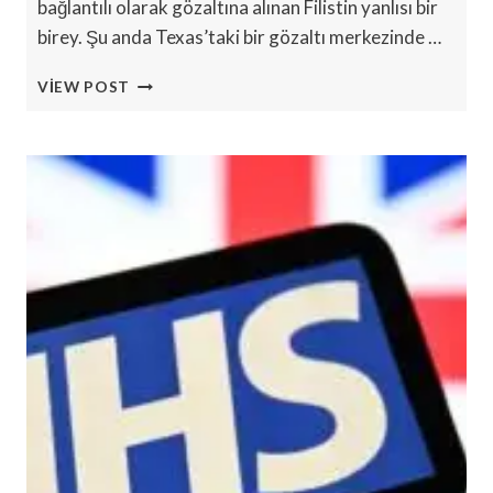
bağlantılı olarak gözaltına alınan Filistin yanlısı bir
birey. Şu anda Texas’taki bir gözaltı merkezinde …
GAZA
VIEW POST
PROTESTOLARINDA
HEDEF
ALINAN
FILISTINLI
HALA
ABD’DE
TUTUKLU