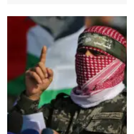
AŞIRI
SAĞCI
İSLAMOFOBIK
BISIKLET
ÇETESI
GHF
YARDIM
NOKTALARINI
KORUYOR