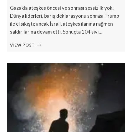
Gaza’da ateşkes öncesi ve sonrası sessizlik yok.
Dünya liderleri, barış deklarasyonu sonrası Trump
ile el sıkıştı; ancak İsrail, ateşkes ilanına rağmen
saldırılarına devam etti. Sonuçta 104 sivi…
GAZA’DA
VIEW POST
ATEŞKES
VAR
–
AMA
FILISTINLILERE
BARIŞ
YOK