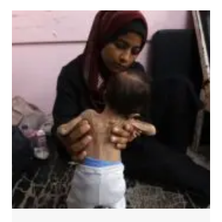
PAYLAŞIMLARI
NEDENIYLE
EBE’YI
ŞIKAYET
ETTI