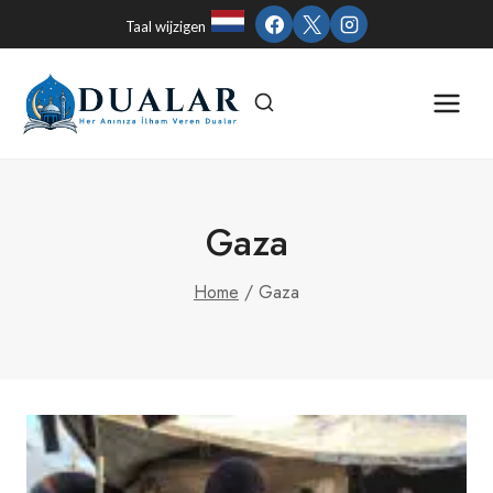
Skip
Taal wijzigen
to
content
Gaza
Home
/
Gaza