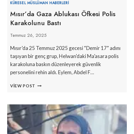
KÜRESEL MÜSLÜMAN HABERLERI
Mısır’da Gaza Ablukası Öfkesi Polis
Karakolunu Bastı
Temmuz 26, 2025
Mısır’da 25 Temmuz 2025 gecesi “Demir 17” adını
taşıyan bir genç grup, Helwan’daki Ma’asara polis
karakoluna baskın düzenleyerek güvenlik
personelini rehin aldı. Eylem, Abdel F…
MISIR’DA
VIEW POST
GAZA
ABLUKASI
ÖFKESI
POLIS
KARAKOLUNU
BASTI