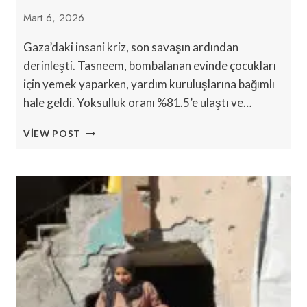
Mart 6, 2026
Gaza’daki insani kriz, son savaşın ardından
derinleşti. Tasneem, bombalanan evinde çocukları
için yemek yaparken, yardım kuruluşlarına bağımlı
hale geldi. Yoksulluk oranı %81.5’e ulaştı ve…
GAZA’NIN
VIEW POST
KIRILGAN
İNSANI
YARDIMLARI
İSRAIL’IN
HEDEFINDE