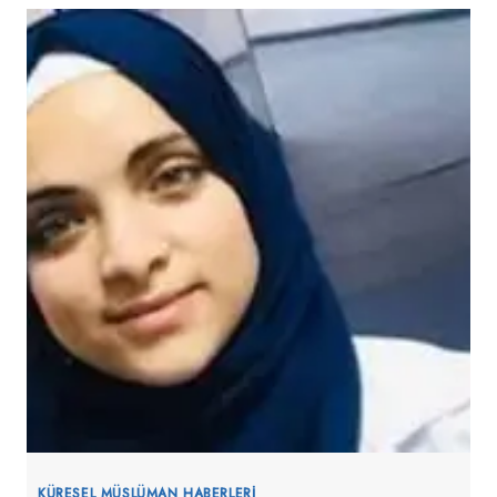
PARTISI
MÜSLÜMAN
KONFERANSI’NDA
İSLAMOFOBI
VE
GAZA
ILE
YÜZLEŞTI
KÜRESEL MÜSLÜMAN HABERLERI