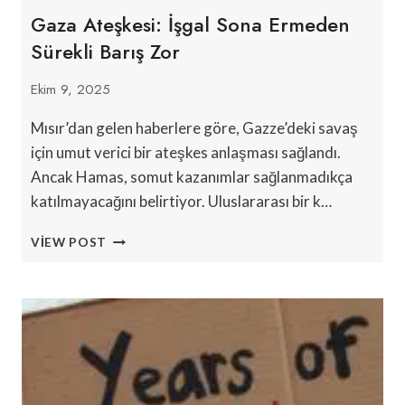
Gaza Ateşkesi: İşgal Sona Ermeden
Sürekli Barış Zor
Ekim 9, 2025
Mısır’dan gelen haberlere göre, Gazze’deki savaş
için umut verici bir ateşkes anlaşması sağlandı.
Ancak Hamas, somut kazanımlar sağlanmadıkça
katılmayacağını belirtiyor. Uluslararası bir k…
GAZA
VIEW POST
ATEŞKESI:
İŞGAL
SONA
ERMEDEN
SÜREKLI
BARIŞ
ZOR