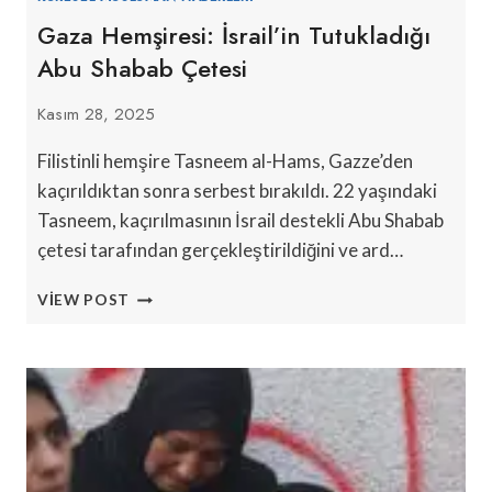
Gaza Hemşiresi: İsrail’in Tutukladığı
Abu Shabab Çetesi
Kasım 28, 2025
Filistinli hemşire Tasneem al-Hams, Gazze’den
kaçırıldıktan sonra serbest bırakıldı. 22 yaşındaki
Tasneem, kaçırılmasının İsrail destekli Abu Shabab
çetesi tarafından gerçekleştirildiğini ve ard…
GAZA
VIEW POST
HEMŞIRESI:
İSRAIL’IN
TUTUKLADIĞI
ABU
SHABAB
ÇETESI