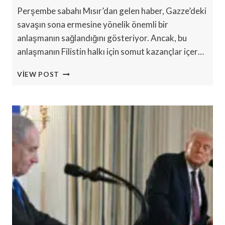
Perşembe sabahı Mısır’dan gelen haber, Gazze’deki
savaşın sona ermesine yönelik önemli bir
anlaşmanın sağlandığını gösteriyor. Ancak, bu
anlaşmanın Filistin halkı için somut kazançlar içer…
GAZA
VIEW POST
ATEŞKESI:
İŞGAL
BITMEDEN
KALICI
BARIŞ
ZOR
GÖRÜNÜYOR