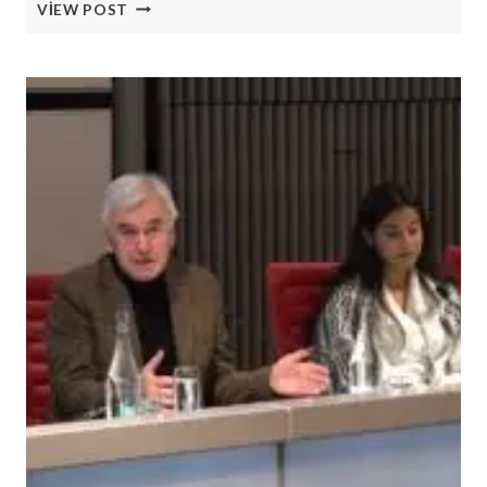
NICKOLAY
VIEW POST
MLADENOV:
BAE’NIN
GAZA’DAKI
ADAMI
OLABILIR
MI?