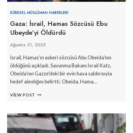
KÜRESEL MÜSLÜMAN HABERLERI
Gaza: İsrail, Hamas Sözcüsü Ebu
Ubeyde’yi Öldürdü
Ağustos 31, 2025
İsrail, Hamas’ın askeri sözcüsü Abu Obeida’nın
öldüğünü açıkladı. Savunma Bakanı İsrail Katz,
Obeida’nın Gazze’deki bir evin hava saldırısıyla
hedef alındığını belirtti. Obeida, Hama…
GAZA:
VIEW POST
İSRAIL,
HAMAS
SÖZCÜSÜ
EBU
UBEYDE’YI
ÖLDÜRDÜ