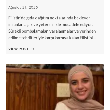
Ağustos 21, 2025
Filistin’de gıda dağıtım noktalarında bekleyen
insanlar, açlık ve yetersizlikle mücadele ediyor.
Sürekli bombalamalar, yaralanmalar ve yerinden
edilme tehditleriyle karşı karşıya kalan Filistinl…
GAZA’DAKI
VIEW POST
SOYKIRIM,
DÜNYA
GENELINDE
MÜSLÜMANLARI
HEDEF
ALIYOR