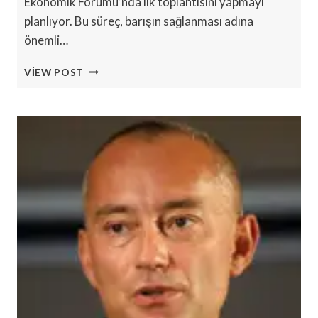
Ekonomik Forumu’nda ilk toplantısını yapmayı
planlıyor. Bu süreç, barışın sağlanması adına
önemli…
GAZA
VIEW POST
BARIŞ
KURULU
DAVOS’TA
İLK
TOPLANTISINI
YAPACAK