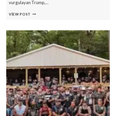
vurgulayan Trump,…
TRUMP,
VIEW POST
İSRAIL-
GAZA
SAVAŞI
IÇIN
‘TARIHI’
BARIŞ
ANLAŞMASINI
DUYURDU