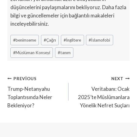
düşüncelerini paylaşmalarını bekliyoruz. Daha fazla
bilgi ve güncellemeler için bağlantılı makaleleri
inceleyebilirsiniz.
Post
#
benimseme
#
Çağrı
#
İngiltere
#
İslamofobi
Tags:
#
Müslüman Konseyi
#
tanım
Yazı
PREVIOUS
NEXT
Gezinmesi
Trump-Netanyahu
Veritabanı: Ocak
Toplantısında Neler
2025’te Müslümanlara
Bekleniyor?
Yönelik Nefret Suçları