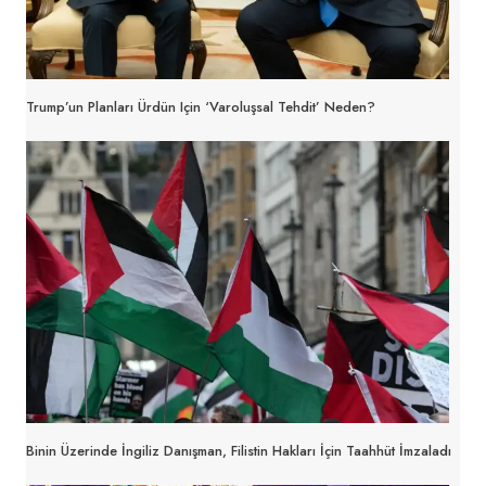
Trump’un Planları Ürdün Için ‘Varoluşsal Tehdit’ Neden?
Binin Üzerinde İngiliz Danışman, Filistin Hakları İçin Taahhüt İmzaladı