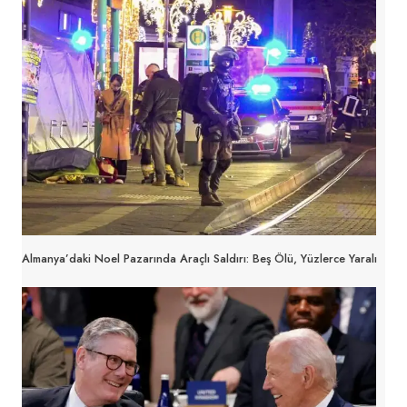
Almanya’daki Noel Pazarında Araçlı Saldırı: Beş Ölü, Yüzlerce Yaralı