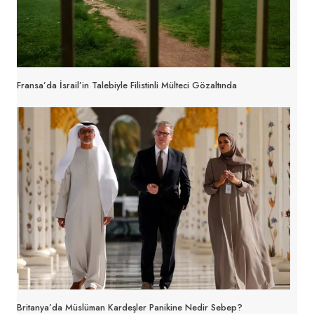
Fransa’da İsrail’in Talebiyle Filistinli Mülteci Gözaltında
Britanya’da Müslüman Kardeşler Panikine Nedir Sebep?