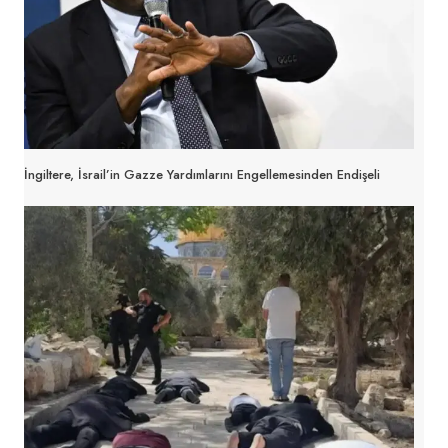
İngiltere, İsrail’in Gazze Yardımlarını Engellemesinden Endişeli