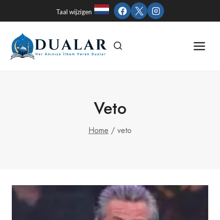
Skip
Taal wijzigen
to
content
Veto
Home
/
veto