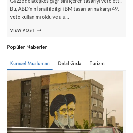
Gazze’de ateşkes çağrısını içeren tasarıyı veto etti.
Bu, ABD’nin İsrail ile ilgili BM tasarılarına karşı 49.
veto kullanımı oldu ve ulu…
ABD’NIN
VIEW POST
İSRAIL’E
YÖNELIK
Popüler Naberler
BM
KARARLARINA
49
Küresel Müslüman
Delal Gıda
Turizm
VETO
UYGULAMASI