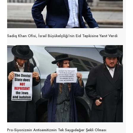
Sadiq Khan Ofisi, İsrail Büyükelçiliği’nin Eid Tepkisine Yanıt Verdi
Pro-Siyonizmin Antisemitizmin Tek Saygıdeğer Şekli Olması