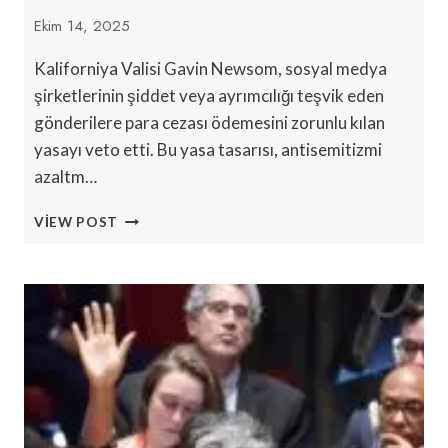
Ekim 14, 2025
Kaliforniya Valisi Gavin Newsom, sosyal medya
şirketlerinin şiddet veya ayrımcılığı teşvik eden
gönderilere para cezası ödemesini zorunlu kılan
yasayı veto etti. Bu yasa tasarısı, antisemitizmi
azaltm…
KALIFORNIYA
VIEW POST
VALISI,
ELEŞTIRMENLERIN
‘İSRAIL
VERGISI’
DEDIĞI
TASARIYI
VETO
ETTI