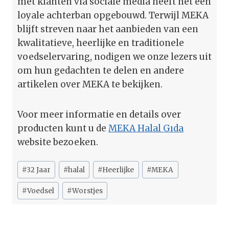
met klanten via sociale media heeft het een
loyale achterban opgebouwd. Terwijl MEKA
blijft streven naar het aanbieden van een
kwalitatieve, heerlijke en traditionele
voedselervaring, nodigen we onze lezers uit
om hun gedachten te delen en andere
artikelen over MEKA te bekijken.
Voor meer informatie en details over
producten kunt u de
MEKA Halal Gıda
website bezoeken.
Bericht
#
32 Jaar
#
halal
#
Heerlijke
#
MEKA
tags:
#
Voedsel
#
Worstjes