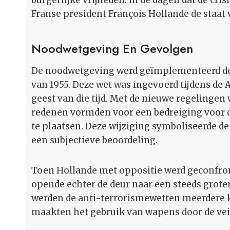
burgerlijke vrijheden. In de dagen dat de cris
Franse president François Hollande de staat 
Noodwetgeving En Gevolgen
De noodwetgeving werd geïmplementeerd doo
van 1955. Deze wet was ingevoerd tijdens de
geest van die tijd. Met de nieuwe regelingen
redenen vormden voor een bedreiging voor d
te plaatsen. Deze wijziging symboliseerde d
een subjectieve beoordeling.
Toen Hollande met oppositie werd geconfron
opende echter de deur naar een steeds grote
werden de anti-terrorismewetten meerdere 
maakten het gebruik van wapens door de veil