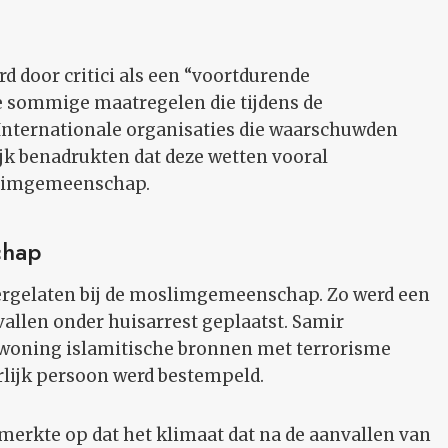
d door critici als een “voortdurende
 sommige maatregelen die tijdens de
nternationale organisaties die waarschuwden
k benadrukten dat deze wetten vooral
slimgemeenschap.
chap
rgelaten bij de moslimgemeenschap. Zo werd een
allen onder huisarrest geplaatst. Samir
n woning islamitische bronnen met terrorisme
arlijk persoon werd bestempeld.
erkte op dat het klimaat dat na de aanvallen van