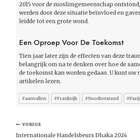
2015 voor de moslimgemeenschap ontstond,
werden door deze situatie beïnvloed en gaven
leidde tot een grote wond.
Een Oproep Voor De Toekomst
Tien jaar later zijn de effecten van deze trau
belangrijk om na te denken over hoe de samen
de toekomst kan worden gedaan. U kunt uw m
artikelen lezen.
Bericht
#
aanvallen
#
Frankrijk
#
Noodtoestand
#
Parij
tags:
Bericht
VORIGE
Navigatie
Internationale Handelsbeurs Dhaka 2024