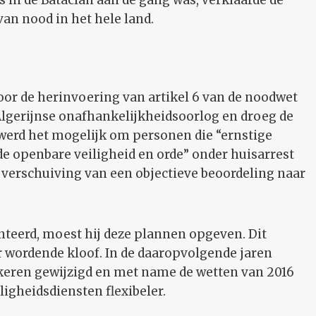
is in de Bataclan aan de gang was, verklaarde de
van nood in het hele land.
r de herinvoering van artikel 6 van de noodwet
 Algerijnse onafhankelijkheidsoorlog en droeg de
 werd het mogelijk om personen die “ernstige
e openbare veiligheid en orde” onder huisarrest
e verschuiving van een objectieve beoordeling naar
teerd, moest hij deze plannen opgeven. Dit
r wordende kloof. In de daaropvolgende jaren
keren gewijzigd en met name de wetten van 2016
igheidsdiensten flexibeler.