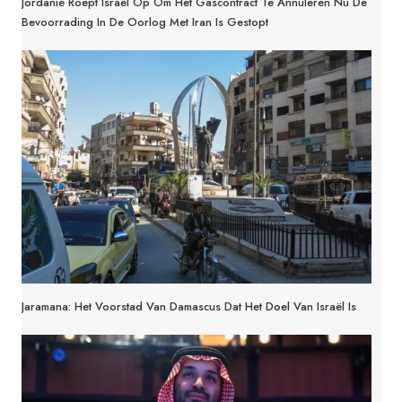
Jordanië Roept Israël Op Om Het Gascontract Te Annuleren Nu De
Bevoorrading In De Oorlog Met Iran Is Gestopt
Jaramana: Het Voorstad Van Damascus Dat Het Doel Van Israël Is