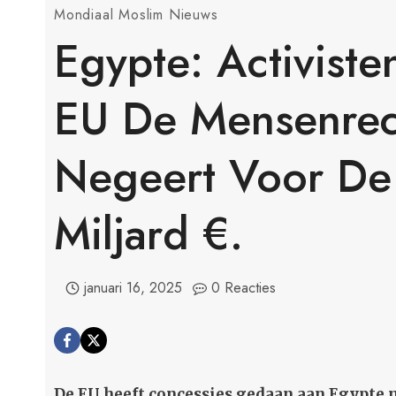
Mondiaal Moslim Nieuws
Egypte: Activist
EU De Mensenrec
Negeert Voor De 
Miljard €.
januari 16, 2025
0 Reacties
De EU heeft concessies gedaan aan Egypte 