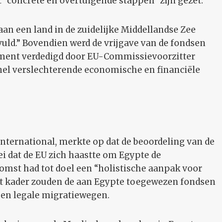
t “concrete en overtuigende stappen” zijn gezet.
aan een land in de zuidelijke Middellandse Zee
uld.” Bovendien werd de vrijgave van de fondsen
ment verdedigd door EU-Commissievoorzitter
snel verslechterende economische en financiële
ternational, merkte op dat de beoordeling van de
i dat de EU zich haastte om Egypte de
omst had tot doel een “holistische aanpak voor
t kader zouden de aan Egypte toegewezen fondsen
en legale migratiewegen.