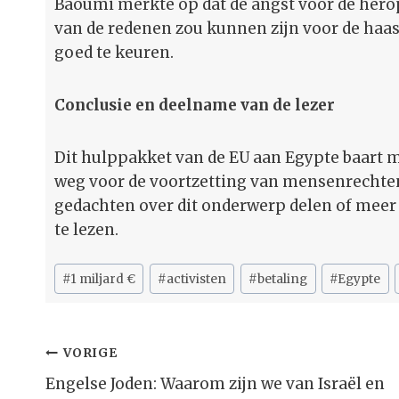
Baoumi merkte op dat de angst voor de her
van de redenen zou kunnen zijn voor de ha
goed te keuren.
Conclusie en deelname van de lezer
Dit hulppakket van de EU aan Egypte baart 
weg voor de voortzetting van mensenrechte
gedachten over dit onderwerp delen of meer 
te lezen.
Bericht
#
1 miljard €
#
activisten
#
betaling
#
Egypte
tags:
Bericht
VORIGE
Navigatie
Engelse Joden: Waarom zijn we van Israël en