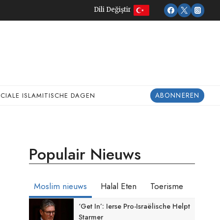
Dili Değiştir
ABONNEREN
ECIALE ISLAMITISCHE DAGEN
Populair Nieuws
Moslim nieuws
Halal Eten
Toerisme
‘Get In’: Ierse Pro-Israëlische Helpt
Starmer