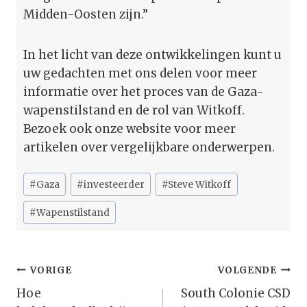
Midden-Oosten zijn.”
In het licht van deze ontwikkelingen kunt u
uw gedachten met ons delen voor meer
informatie over het proces van de Gaza-
wapenstilstand en de rol van Witkoff.
Bezoek ook onze website voor meer
artikelen over vergelijkbare onderwerpen.
Bericht
#
Gaza
#
investeerder
#
Steve Witkoff
tags:
#
Wapenstilstand
Bericht
VORIGE
VOLGENDE
Navigatie
Hoe
South Colonie CSD