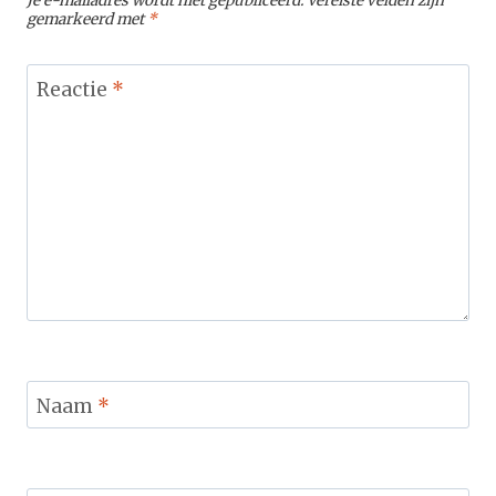
Je e-mailadres wordt niet gepubliceerd.
Vereiste velden zijn
gemarkeerd met
*
Reactie
*
Naam
*