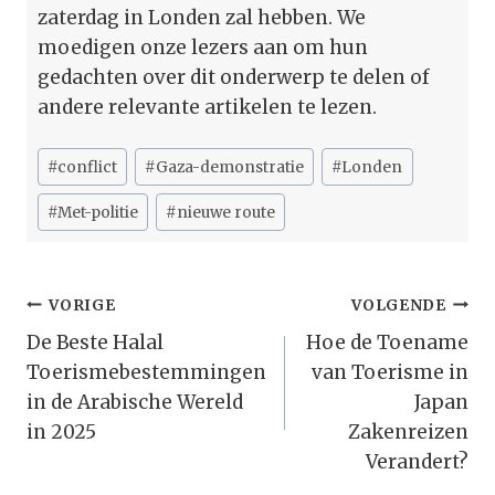
zaterdag in Londen zal hebben. We
moedigen onze lezers aan om hun
gedachten over dit onderwerp te delen of
andere relevante artikelen te lezen.
Bericht
#
conflict
#
Gaza-demonstratie
#
Londen
tags:
#
Met-politie
#
nieuwe route
Bericht
VORIGE
VOLGENDE
Navigatie
De Beste Halal
Hoe de Toename
Toerismebestemmingen
van Toerisme in
in de Arabische Wereld
Japan
in 2025
Zakenreizen
Verandert?