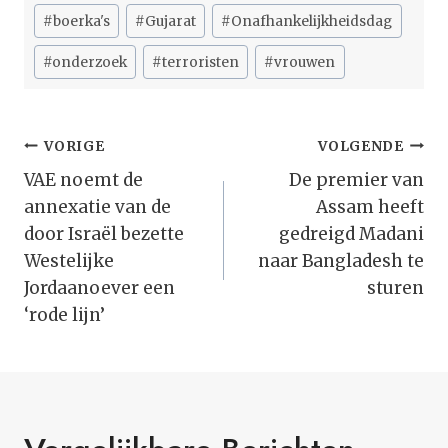
Bericht
#
boerka's
#
Gujarat
#
Onafhankelijkheidsdag
tags:
#
onderzoek
#
terroristen
#
vrouwen
Bericht
VORIGE
VOLGENDE
Navigatie
VAE noemt de
De premier van
annexatie van de
Assam heeft
door Israël bezette
gedreigd Madani
Westelijke
naar Bangladesh te
Jordaanoever een
sturen
‘rode lijn’