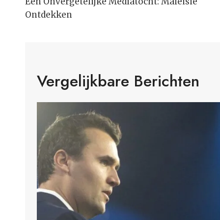
Navigatie
Een Onvergetelijke Mediatocht: Maleisië
Ontdekken
Vergelijkbare Berichten