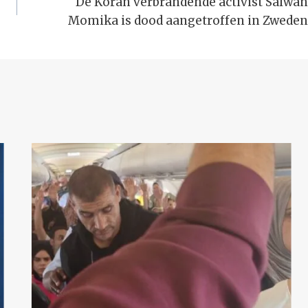
De Koran verbrandende activist Salwan
Momika is dood aangetroffen in Zweden