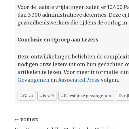
Voor de laatste vrijlatingen zaten er 10.400 P
dan 3.300 administratieve detenties. Deze ci
gezondheidswerkers die tijdens de oorlog in 
Conclusie en Oproep aan Lezers
Deze ontwikkelingen belichten de complexite
nodigen onze lezers uit om hun gedachten ov
artikelen te lezen. Voor meer informatie ku
Gevangenen
en
Associated Press
volgen.
Bericht
#
Gaza
#
Israël
#
Palestijnse gevangenen
#
vrij
tags:
Bericht
VORIGE