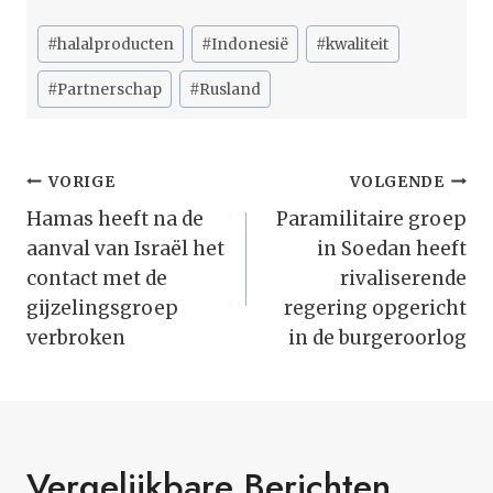
Bericht
#
halalproducten
#
Indonesië
#
kwaliteit
tags:
#
Partnerschap
#
Rusland
Bericht
VORIGE
VOLGENDE
Navigatie
Hamas heeft na de
Paramilitaire groep
aanval van Israël het
in Soedan heeft
contact met de
rivaliserende
gijzelingsgroep
regering opgericht
verbroken
in de burgeroorlog
Vergelijkbare Berichten