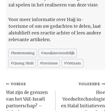
zal spelen in het realiseren van deze visie.
Voor meer informatie over Hajj in-
toerisme of om uw gedachten te delen, laat
alstublieft een reactie achter of lees andere
relevante artikelen.
Bericht
#
bestemming
#
moslimvriendelijk
tags:
#
Quang Ninh
#
toerisme
#
Vietnam
Bericht
VORIGE
VOLGENDE
Navigatie
Wat zijn de grenzen
Hoe
van het VAE-Israël
Voedseltechnologie
partnerschap? –
en Halal Initiatieven