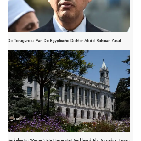
De Terugvrees Van De Egyptische Dichter Abdel Rahman Yusuf
Berkeley En Wayne State Universiteit Verklaard Als ‘vijandig’ Tegen