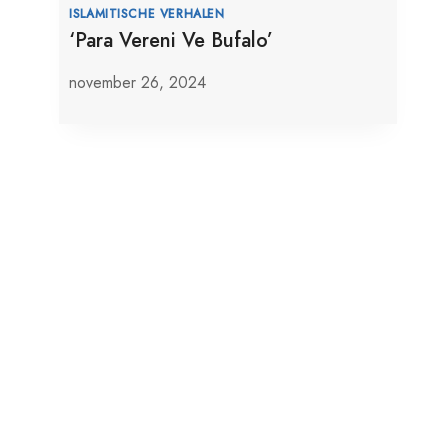
ISLAMITISCHE VERHALEN
‘Para Vereni Ve Bufalo’
november 26, 2024
In 2024 Hebben Meer Dan 53.000
Israëlische Kolonisten De Al-Aqsa
Betreden