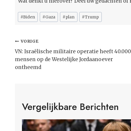
Wat denkt u hierover? Deel uw gedachten of 
Bericht
#
Biden
#
Gaza
#
plan
#
Trump
tags:
Bericht
VORIGE
Navigatie
VN: Israëlische militaire operatie heeft 40.000
mensen op de Westelijke Jordaanoever
ontheemd
Vergelijkbare Berichten