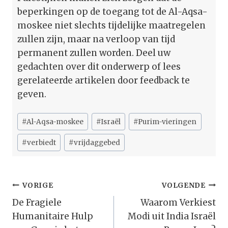
beperkingen op de toegang tot de Al-Aqsa-
moskee niet slechts tijdelijke maatregelen
zullen zijn, maar na verloop van tijd
permanent zullen worden. Deel uw
gedachten over dit onderwerp of lees
gerelateerde artikelen door feedback te
geven.
Bericht
#
Al-Aqsa-moskee
#
Israël
#
Purim-vieringen
tags:
#
verbiedt
#
vrijdaggebed
Bericht
VORIGE
VOLGENDE
Navigatie
De Fragiele
Waarom Verkiest
Humanitaire Hulp
Modi uit India Israël