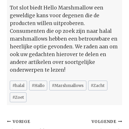
Tot slot biedt Hello Marshmallow een
geweldige kans voor degenen die de
producten willen uitproberen.
Consumenten die op zoek zijn naar halal
marshmallows hebben een betrouwbare en
heerlijke optie gevonden. We raden aan om
ook uw gedachten hierover te delen en
andere artikelen over soortgelijke
onderwerpen te lezen!
Bericht
#
halal
#
Hallo
#
Marshmallows
#
Zacht
tags:
#
Zoet
Bericht
VORIGE
VOLGENDE