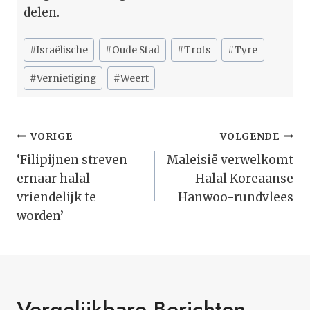
delen.
Bericht
#
Israëlische
#
Oude Stad
#
Trots
#
Tyre
tags:
#
Vernietiging
#
Weert
Bericht
VORIGE
VOLGENDE
Navigatie
‘Filipijnen streven
Maleisië verwelkomt
ernaar halal-
Halal Koreaanse
vriendelijk te
Hanwoo-rundvlees
worden’
Vergelijkbare Berichten