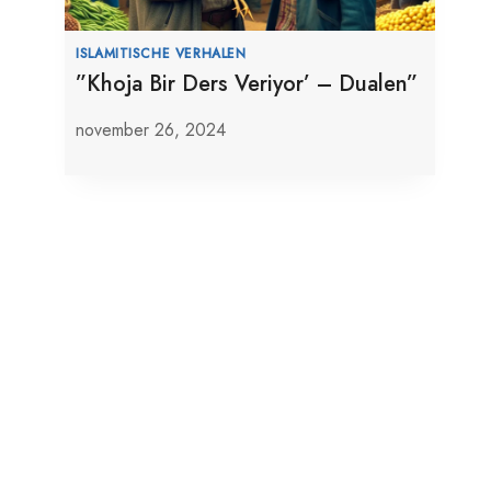
ISLAMITISCHE VERHALEN
”Khoja Bir Ders Veriyor’ – Dualen”
november 26, 2024
Tucker Carlson En Steve Bannon’s
‘Israël Prioriteit’ Kritiek
december 21, 2025