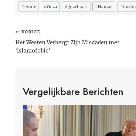
Bericht
#
einde
#
Gaza
#
gijzelaars
#
Hamas
#
oorlo
tags:
Bericht
VORIGE
Navigatie
Het Westen Verbergt Zijn Misdaden met
‘Islamofobie’
Vergelijkbare Berichten