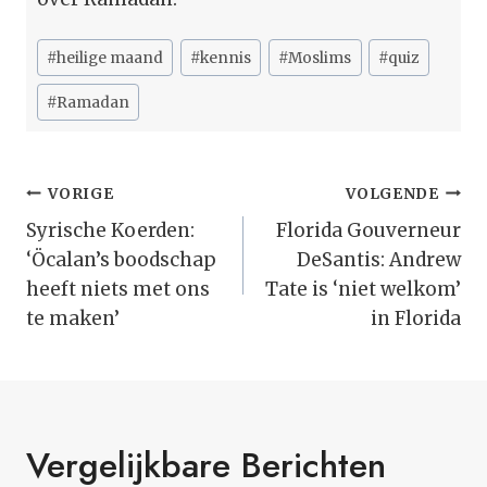
Bericht
#
heilige maand
#
kennis
#
Moslims
#
quiz
tags:
#
Ramadan
Bericht
VORIGE
VOLGENDE
Navigatie
Syrische Koerden:
Florida Gouverneur
‘Öcalan’s boodschap
DeSantis: Andrew
heeft niets met ons
Tate is ‘niet welkom’
te maken’
in Florida
Vergelijkbare Berichten