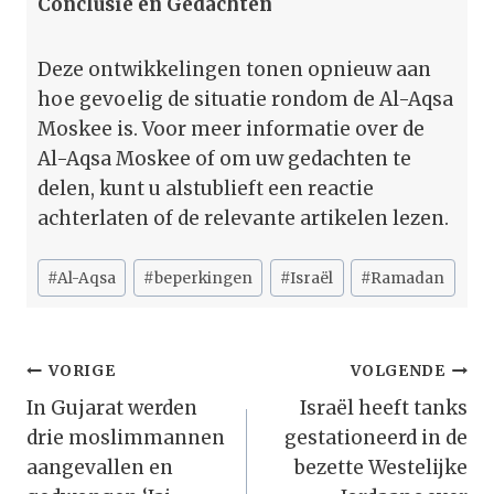
Conclusie en Gedachten
Deze ontwikkelingen tonen opnieuw aan
hoe gevoelig de situatie rondom de Al-Aqsa
Moskee is. Voor meer informatie over de
Al-Aqsa Moskee of om uw gedachten te
delen, kunt u alstublieft een reactie
achterlaten of de relevante artikelen lezen.
Bericht
#
Al-Aqsa
#
beperkingen
#
Israël
#
Ramadan
tags:
Bericht
VORIGE
VOLGENDE
Navigatie
In Gujarat werden
Israël heeft tanks
drie moslimmannen
gestationeerd in de
aangevallen en
bezette Westelijke