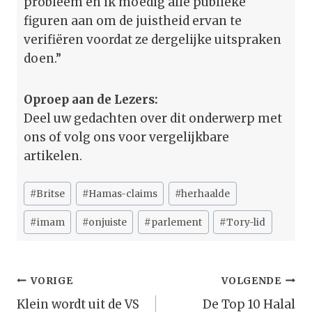
probleem en ik moedig alle publieke
figuren aan om de juistheid ervan te
verifiëren voordat ze dergelijke uitspraken
doen.”
Oproep aan de Lezers:
Deel uw gedachten over dit onderwerp met
ons of volg ons voor vergelijkbare
artikelen.
Bericht
#
Britse
#
Hamas-claims
#
herhaalde
tags:
#
imam
#
onjuiste
#
parlement
#
Tory-lid
Bericht
VORIGE
VOLGENDE
Navigatie
Klein wordt uit de VS
De Top 10 Halal