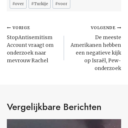
#
over
#
Turkije
#
voor
Bericht
VORIGE
VOLGENDE
Navigatie
StopAntisemitism
De meeste
Account vraagt om
Amerikanen hebben
onderzoek naar
een negatieve kijk
mevrouw Rachel
op Israël, Pew-
onderzoek
Vergelijkbare Berichten