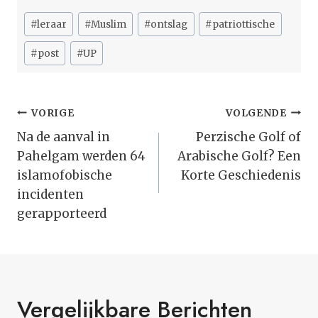
Bericht
#
leraar
#
Muslim
#
ontslag
#
patriottische
tags:
#
post
#
UP
Bericht
VORIGE
VOLGENDE
Navigatie
Na de aanval in
Perzische Golf of
Pahelgam werden 64
Arabische Golf? Een
islamofobische
Korte Geschiedenis
incidenten
gerapporteerd
Vergelijkbare Berichten