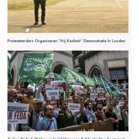
Protesteerders Organiseren ‘Vrij Kashmir’ Demonstratie In Londen