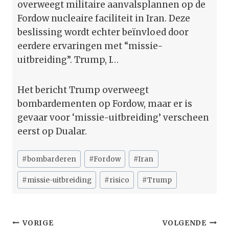
overweegt militaire aanvalsplannen op de
Fordow nucleaire faciliteit in Iran. Deze
beslissing wordt echter beïnvloed door
eerdere ervaringen met “missie-
uitbreiding”. Trump, I…
Het bericht Trump overweegt
bombardementen op Fordow, maar er is
gevaar voor ‘missie-uitbreiding’ verscheen
eerst op Dualar.
Bericht
#
bombarderen
#
Fordow
#
Iran
tags:
#
missie-uitbreiding
#
risico
#
Trump
Bericht
VORIGE
VOLGENDE