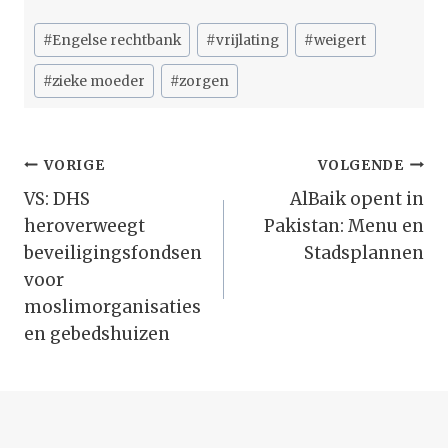
Bericht
#
Engelse rechtbank
#
vrijlating
#
weigert
tags:
#
zieke moeder
#
zorgen
Bericht
VORIGE
VOLGENDE
Navigatie
VS: DHS
AlBaik opent in
heroverweegt
Pakistan: Menu en
beveiligingsfondsen
Stadsplannen
voor
moslimorganisaties
en gebedshuizen