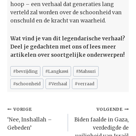
hoop – een verhaal dat generaties lang
verteld zal worden over de schoonheid van
onschuld en de kracht van waarheid.
Wat vind je van dit legendarische verhaal?
Deel je gedachten met ons of lees meer
artikelen over soortgelijke onderwerpen!
Bericht
#
bevrijding
#
Langkawi
#
Mahsuri
tags:
#
schoonheid
#
Verhaal
#
verraad
Bericht
VORIGE
VOLGENDE
Navigatie
‘Nee, Inshallah –
Biden faalde in Gaza,
Gebeden’
verdedigde de