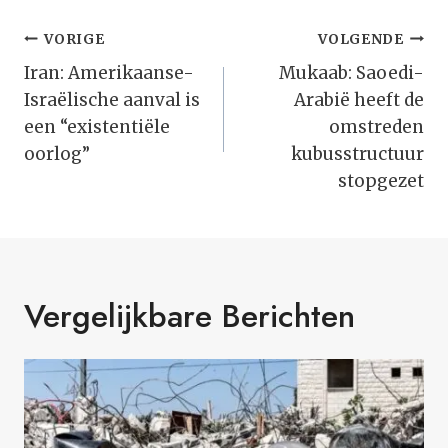
Bericht
VORIGE
VOLGENDE
Navigatie
Iran: Amerikaanse-
Mukaab: Saoedi-
Israëlische aanval is
Arabië heeft de
een “existentiële
omstreden
oorlog”
kubusstructuur
stopgezet
Vergelijkbare Berichten