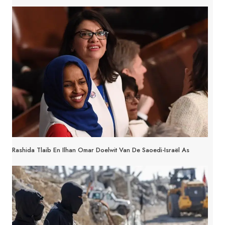
Rashida Tlaib En Ilhan Omar Doelwit Van De Saoedi-Israël As